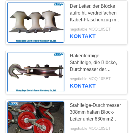
Der Leiter, der Blöcke
aufreiht, verdreifachen
276
Kabel-Flaschenzug mit
Übertragungsleitung,
der bewerteten linearen
negotiable MOQ:10SET
und eckigen Last 10kN
KONTAKT
die Werkzeuge
aufreiht
Hakenförmige
Stahlfelge, die Blöcke,
Durchmesser der
Service-Klappblock-
51
negotiable MOQ:10SET
20kN 120mm aufreiht
KONTAKT
Stromleitung, die
Ausrüstung aufreiht
Stahlfelge-Durchmesser
308mm halten Block-
Leiter unter 630mm2
nieder, das Blöcke
negotiable MOQ:10SET
aufreiht