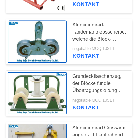
Rollen-2,5 aufreiht Block
KONTAKT
legt
TRETEN
SIE
Aluminiumrad-
132
MIT
Tandemantriebsscheibe,
Spannung, die
welche die Block-
UNS
Übertragungsleitung
Ausrüstung aufreiht
negotiable MOQ:10SET
IN
aufreiht Accessores und
KONTAKT
Werkzeuge aufreiht
VERBINDUNG
Grundeckflaschenzug,
NACHRICHTEN
der Blöcke für die
Übertragungsleitung
28
aufreiht Zubehör mit Rad
FORDERN
negotiable MOQ:10SET
3 aufreiht
KONTAKT
SIE EIN
Gegendrehdrahtseil
ZITAT
Aluminiumrad Crossarm
angebracht, aufreihend