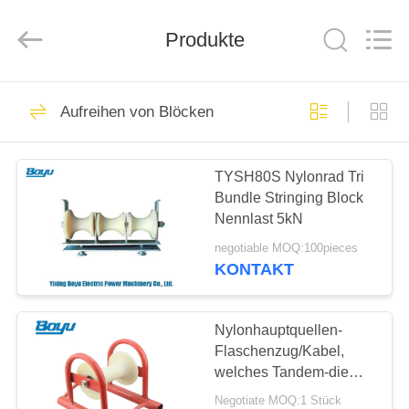
Yixing
Boyu
Electric
Power
Produkte
Machinery
Co.,LTD.
All
Rights
HAUS
Reserved.
111
Aufreihen von Blöcken
Übertragungsleitung,
PRODUKTE
die Ausrüstung
TYSH80S Nylonrad Tri
Bundle Stringing Block
aufreiht
ÜBER
Nennlast 5kN
UNS
negotiable MOQ:100pieces
KONTAKT
79
FABRIK-
Obenliegende Linie,
AUSFLUG
Nylonhauptquellen-
Flaschenzug/Kabel,
die Ausrüstung
welches Tandem-die
QUALITÄTSKONTROLLE
Antriebsscheibe der
aufreiht
Negotiate MOQ:1 Stück