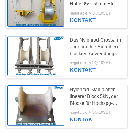
SITEMAP
Höhe 95~159mm Blöcke
Capliper-Breiten-
negotiable MOQ:10SET
99~175mm Capliper
PRIVACY
KONTAKT
63
POLICY
Zusammengerollter
Das Nylonrad-Crossarm
Leiter-Flaschenzug
angebrachte Aufreihen
blockiert Anwendungs-
Kabel-Durchmesser
negotiable MOQ:10SET
240mm der bewerteten
KONTAKT
Lasts-20kN
47
Nylonrad-Stahlplatten-
Aufreihen von
linearer Block 5kN, der
Blöcke für Hochspg-
Blöcken
Kabel-Durchmesser
negotiable MOQ:10SET
150mm aufreiht
KONTAKT