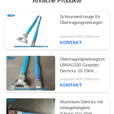
Ähnliche Produkte
SITEMAP
Schnurwerkzeuge für
PRIVACY
Übertragungsleitungen
POLICY
negotiable MOQ:100pieces
KONTAKT
Übertragungsleitungssträn
LBNXG150 Ginpoles
Derricks 10-15kN
Vertikale Belastung
negotiable MOQ:100pieces
KONTAKT
Aluminium-Dericks mit
innergehängtem
Tubular-Gin-Stiel