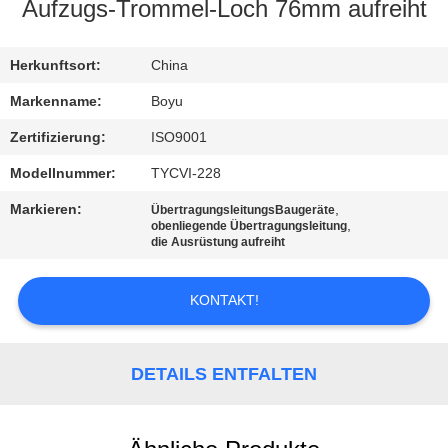
Aufzugs-Trommel-Loch 76mm aufreiht
TRETEN
SIE
Herkunftsort:
China
MIT
Markenname:
Boyu
UNS
Zertifizierung:
ISO9001
IN
Modellnummer:
TYCVI-228
VERBINDUNG
Markieren:
,
ÜbertragungsleitungsBaugeräte
,
obenliegende Übertragungsleitung
die Ausrüstung aufreiht
NACHRICHTEN
KONTAKT!
FORDERN
SIE EIN
DETAILS ENTFALTEN
ZITAT