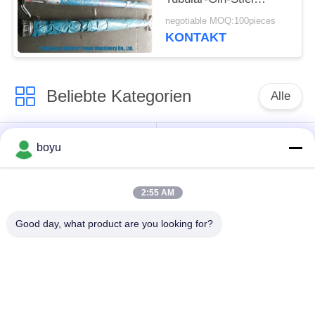
Sicherheitsfaktor 2,5K
negotiable MOQ:100pieces
KONTAKT
Beliebte Kategorien
Alle
Übertragungsleitung,
Obenliegende Linie,
boyu
die Ausrüstung
die Ausrüstung
aufreiht
aufreiht
2:55 AM
Spannung, die
Good day, what product are you looking for?
Gegendrehdrahtseil
Ausrüstung aufreiht
Zusammengerollter
Aufreihen von
Leiter-Flaschenzug
Blöcken