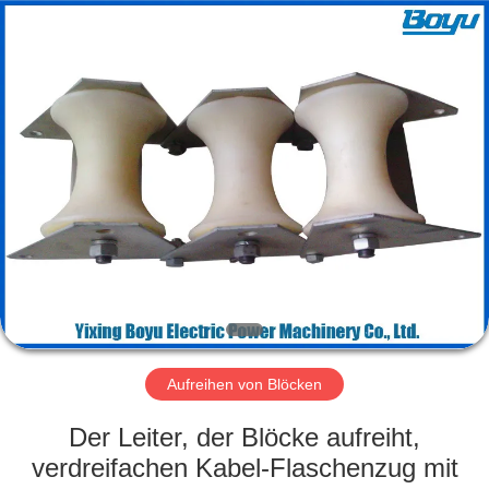
Yixing
Boyu
Electric
Power
Machinery
Co.,LTD.
All
Rights
HAUS
Reserved.
PRODUKTE
ÜBER
UNS
FABRIK-
AUSFLUG
Aufreihen von Blöcken
Der Leiter, der Blöcke aufreiht,
QUALITÄTSKONTROLLE
verdreifachen Kabel-Flaschenzug mit