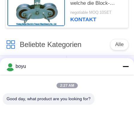
welche die Block-
Übertragungsleitung
negotiable MOQ:10SET
aufreiht Accessores
KONTAKT
und Werkzeuge
aufreiht
Beliebte Kategorien
Alle
Übertragungsleitung,
Obenliegende Linie,
boyu
die Ausrüstung
die Ausrüstung
aufreiht
aufreiht
2:27 AM
Spannung, die
Good day, what product are you looking for?
Gegendrehdrahtseil
Ausrüstung aufreiht
Zusammengerollter
Aufreihen von
Leiter-Flaschenzug
Blöcken