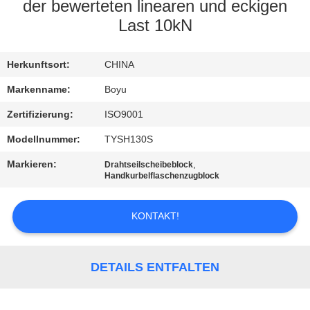
der bewerteten linearen und eckigen
TRETEN
Last 10kN
SIE
Herkunftsort:
CHINA
MIT
UNS
Markenname:
Boyu
IN
Zertifizierung:
ISO9001
VERBINDUNG
Modellnummer:
TYSH130S
Markieren:
,
Drahtseilscheibeblock
Handkurbelflaschenzugblock
NACHRICHTEN
KONTAKT!
FORDERN
SIE EIN
DETAILS ENTFALTEN
ZITAT