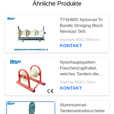
SITEMAP
Ähnliche Produkte
PRIVACY
TYSH80S Nylonrad Tri
POLICY
Bundle Stringing Block
Nennlast 5kN
negotiable MOQ:100pieces
KONTAKT
Nylonhauptquellen-
Flaschenzug/Kabel,
welches Tandem-die
Antriebsscheibe der
Negotiate MOQ:1 Stück
Rollen-2,5 aufreiht
KONTAKT
Block legt
Aluminiumrad-
Tandemantriebsscheibe,