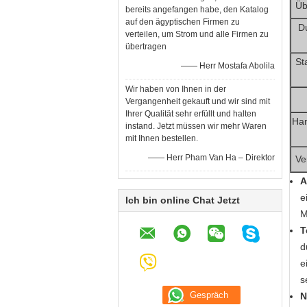
Üb
bereits angefangen habe, den Katalog
auf den ägyptischen Firmen zu
D
verteilen, um Strom und alle Firmen zu
übertragen
St
—— Herr Mostafa Abolila
Wir haben von Ihnen in der
Vergangenheit gekauft und wir sind mit
Ihrer Qualität sehr erfüllt und halten
Han
instand. Jetzt müssen wir mehr Waren
mit Ihnen bestellen.
—— Herr Pham Van Ha – Direktor
Ve
A
e
Ich bin online Chat Jetzt
M
T
d
e
s
N