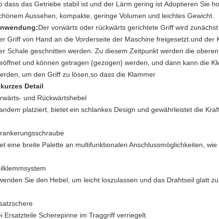
o dass das Getriebe stabil ist und der Lärm gering ist.Adoptieren Sie 
chönem Aussehen, kompakte, geringe Volumen und leichtes Gewicht.
nwendung:
Der vorwärts oder rückwärts gerichtete Griff wird zunäch
er Griff von Hand an die Vorderseite der Maschine freigesetzt.und der 
er Schale geschnitten werden. Zu diesem Zeitpunkt werden die obere
eöffnet und können getragen (gezogen) werden, und dann kann die K
erden, um den Griff zu lösen,so dass die Klammer
 kurzes Detail
orwärts- und Rückwärtshebel
Tandem platziert, bietet ein schlankes Design und gewährleistet die Kraf
erankerungsschraube
tet eine breite Palette an multifunktionalen Anschlussmöglichkeiten, wi
eilklemmsystem
wenden Sie den Hebel, um leicht loszulassen und das Drahtseil glatt zu i
rsatzschere
 Ersatzteile Scherepinne im Traggriff verriegelt.