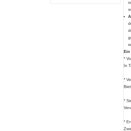
s
s
A
d
d
g
w
Ein
* V
In 
* V
Bie
* S
Ver
* E
Zwei