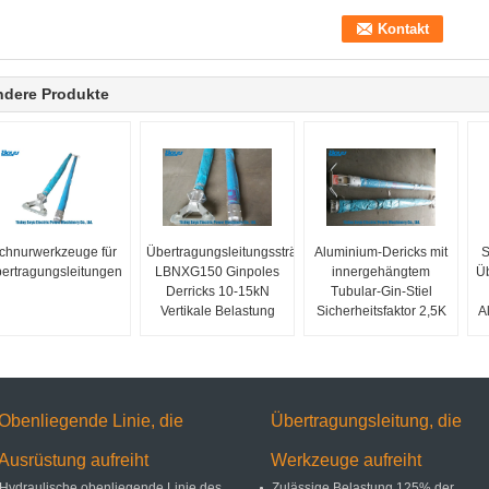
ndere Produkte
chnurwerkzeuge für
Übertragungsleitungssträngwerkzeuge
Aluminium-Dericks mit
S
ertragungsleitungen
LBNXG150 Ginpoles
innergehängtem
Üb
Derricks 10-15kN
Tubular-Gin-Stiel
Vertikale Belastung
Sicherheitsfaktor 2,5K
A
Obenliegende Linie, die
Übertragungsleitung, die
Ausrüstung aufreiht
Werkzeuge aufreiht
Hydraulische obenliegende Linie des
Zulässige Belastung 125% der