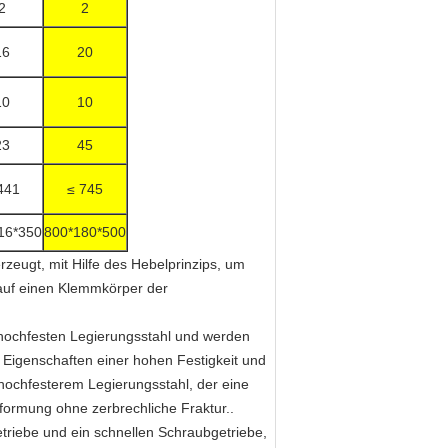
2
2
16
20
10
10
23
45
441
≤ 745
16*350
800*180*500
zeugt, mit Hilfe des Hebelprinzips, um
 auf einen Klemmkörper der
 hochfesten Legierungsstahl und werden
 Eigenschaften einer hohen Festigkeit und
 hochfesterem Legierungsstahl, der eine
ormung ohne zerbrechliche Fraktur..
triebe und ein schnellen Schraubgetriebe,