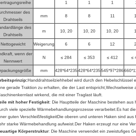
ertragungsreihe
1
1
1
urchmesser des
mm
8
8
11
Drahtseils
andardlänge des
m
10, 20
10, 20
10, 20
Drahtseils
Nettogewicht
Weigerung
6
6
12
dkraft, wenn der
N
≤ 284
≤ 353
≤ 412
≤ 
Nennwert
rpackungsgröße
mm
428*64*235
428*64*235
545*97*286
660*1
rbeitsprinzip:
Handdrahtseilziehhebel wird durch den Hebelschlüssel er
ine gerade Traktion zu erhalten, die der Last entspricht,Wechselweise
aschinenkernlast wirkend, die mit einer Traglast läuft.
eile mit hoher Festigkeit
: Die Hauptteile der Maschine bestehen aus
urch viele spezielle Wärmebehandlungsprozesse verarbeitet.Es hat die
iner guten VerschleißfestigkeitDie oberen und unteren Haken sind aus
ehr starke Wärmebehandlung aufweist.Der Haken erzeugt nur eine Verf
euartige Körperstruktur
: Die Maschine verwendet ein zweistufiges Ge