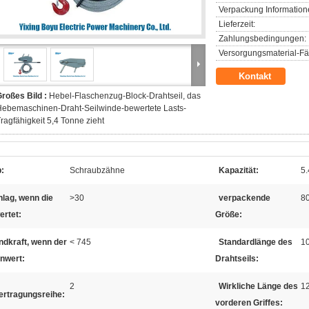
Verpackung Information
Lieferzeit:
Zahlungsbedingungen:
Versorgungsmaterial-Fäh
Kontakt
roßes Bild :
Hebel-Flaschenzug-Block-Drahtseil, das
ebemaschinen-Draht-Seilwinde-bewertete Lasts-
ragfähigkeit 5,4 Tonne zieht
:
Schraubzähne
Kapazität:
5
lag, wenn die
>30
verpackende
8
ertet:
Größe:
ndkraft, wenn der
< 745
Standardlänge des
1
nwert:
Drahtseils:
2
Wirkliche Länge des
1
ertragungsreihe:
vorderen Griffes: