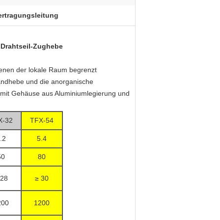
rtragungsleitung
 Drahtseil-Zughebe
 denen der lokale Raum begrenzt
Handhebe und die anorganische
n mit Gehäuse aus Aluminiumlegierung und
X-32
TFX-54
.2
5.4
50
80
 28
≥ 30
200
1200