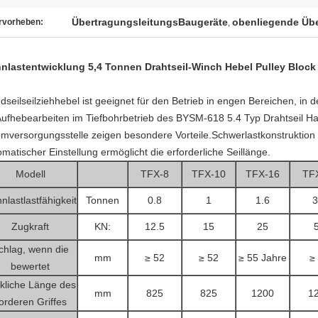
ÜbertragungsleitungsBaugeräte
obenliegende Übe
rvorheben:
,
nlastentwicklung 5,4 Tonnen Drahtseil-Winch Hebel Pulley Block
dseilseilziehhebel ist geeignet für den Betrieb in engen Bereichen, in
.Aufhebearbeiten im Tiefbohrbetrieb des BYSM-618 5.4 Typ Drahtseil 
omversorgungsstelle zeigen besondere Vorteile.Schwerlastkonstruktio
matischer Einstellung ermöglicht die erforderliche Seillänge.
Modell
TFX-8
TFX-10
TFX-16
TF
nlastlastfähigkeit
Tonnen
0.8
1
1.6
3
Zugkraft
KN:
12.5
15
25
chlag, wenn die
mm
≥ 52
≥ 52
≥ 55 Jahre
≥
bewertet
kliche Länge des
mm
825
825
1200
1
orderen Griffes