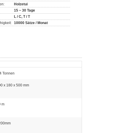
en:
Holzetui
15 ~ 30 Tage
L / C, T / T
igkeit:
10000 Sätze / Monat
.4 Tonnen
00 x 180 x 500 mm
0 m
200mm