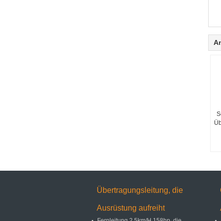
A
S
Üb
Übertragungsleitung, die
Ausrüstung aufreiht
Fernleitung 2.5km/H 158hp, die