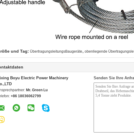
,
röße und Tag:
ÜbertragungsleitungsBaugeräte
obenliegende Übertragungsle
ontaktdaten
ixing Boyu Electric Power Machinery
Senden Sie Ihre Anfra
o.,LTD
nsprechpartner:
Mr. Green Lu
elefon:
+86 18036062799