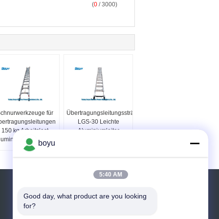
(
0
/ 3000)
chnurwerkzeuge für
Übertragungsleitungssträngwerkzeuge
ertragungsleitungen
LGS-30 Leichte
150 kg Arbeitslast
Aluminiumleiter
luminiumlegierteisen
boyu
5:40 AM
Referenzen
Good day, what product are you looking 
for?
Senden Sie