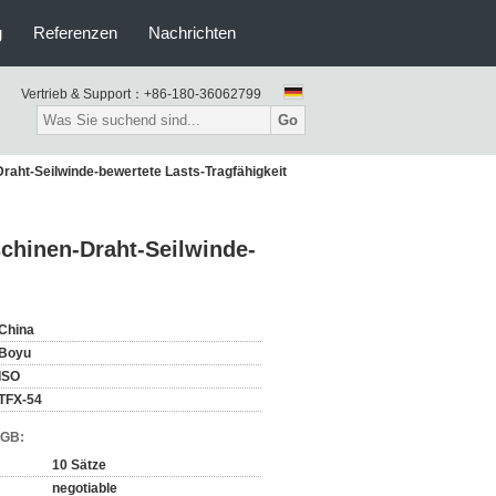
g
Referenzen
Nachrichten
Vertrieb & Support：
+86-180-36062799
Go
aht-Seilwinde-bewertete Lasts-Tragfähigkeit
chinen-Draht-Seilwinde-
China
Boyu
ISO
TFX-54
AGB:
10 Sätze
negotiable