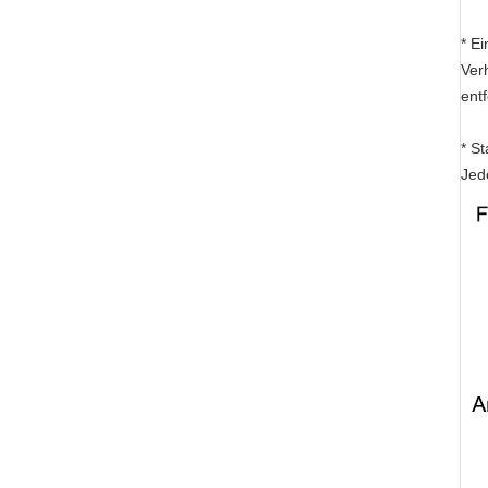
* E
Ver
ent
* St
Jed