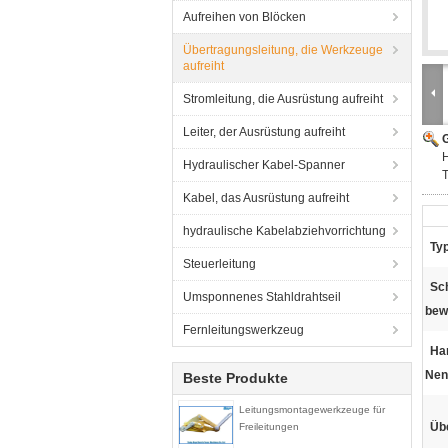
Aufreihen von Blöcken
Übertragungsleitung, die Werkzeuge
aufreiht
Stromleitung, die Ausrüstung aufreiht
Leiter, der Ausrüstung aufreiht
G
H
Hydraulischer Kabel-Spanner
T
Kabel, das Ausrüstung aufreiht
hydraulische Kabelabziehvorrichtung
Typ
Steuerleitung
Sch
Umsponnenes Stahldrahtseil
bew
Fernleitungswerkzeug
Ha
Nen
Beste Produkte
Leitungsmontagewerkzeuge für
Üb
Freileitungen