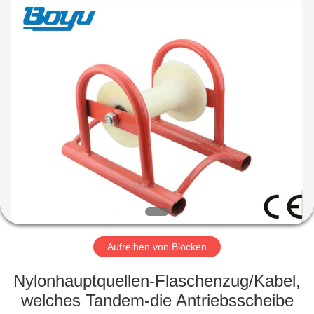
Yixing
Boyu
Electric
Power
Machinery
Co.,LTD.
All
Rights
HAUS
Reserved.
PRODUKTE
ÜBER
UNS
FABRIK-
AUSFLUG
Aufreihen von Blöcken
Nylonhauptquellen-Flaschenzug/Kabel,
QUALITÄTSKONTROLLE
welches Tandem-die Antriebsscheibe