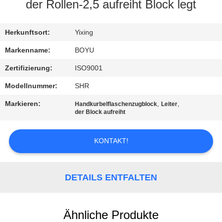
der Rollen-2,5 aufreiht Block legt
TRETEN
SIE
Herkunftsort:
Yixing
MIT
Markenname:
BOYU
UNS
Zertifizierung:
ISO9001
IN
Modellnummer:
SHR
VERBINDUNG
Markieren:
,
,
Handkurbelflaschenzugblock
Leiter
der Block aufreiht
NACHRICHTEN
KONTAKT!
FORDERN
SIE EIN
DETAILS ENTFALTEN
ZITAT
Ähnliche Produkte