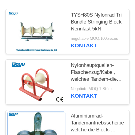
SITEMAP
TYSH80S Nylonrad Tri
PRIVACY
Bundle Stringing Block
Nennlast 5kN
POLICY
negotiable MOQ:100pieces
KONTAKT
Nylonhauptquellen-
Flaschenzug/Kabel,
welches Tandem-die
Antriebsscheibe der
Negotiate MOQ:1 Stück
Rollen-2,5 aufreiht
KONTAKT
Block legt
Aluminiumrad-
Tandemantriebsscheibe,
welche die Block-