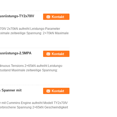
Ausrüstungs-TY2x70IV
Kontakt
70IV 2x70kN aufreiht Leistungs-Parameter
ximale zeitweilige Spannung: 2×70kN Maximale
Ausrüstungs-2.5MPA
Kontakt
inuous Tensions 2×65kN aufreiht Leistungs-
zustand Maximale zeitweilige Spannung:
n Spanner mit
Kontakt
 mit Cummins Engine aufreiht Modell TY2x70IV
terbrochene Spannung 2×65kN Geschwindigkeit