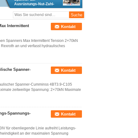
Ausrüstungs-Nut-Zahl-
2x6 2x70kN aufreiht
ax Intermittent
Kontakt
hen Spanners Max Intermittent Tension 2×70kN
Rexroth an und verfasst hydraulisches
lische Spanner-
Kontakt
raulischer Spanner-Cumminss 4BT3.9-C105
ximale zeitweilige Spannung: 2×70kN Maximale
ungs-Spannungs-
Kontakt
 für obenliegende Linie aufreiht Leistungs-
hwindigkeit an der maximalen Spannung