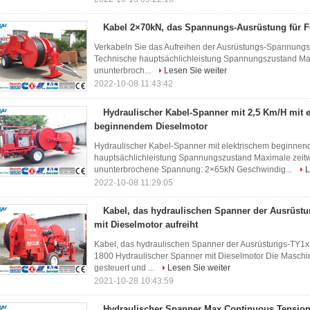
Kabel 2×70kN, das Spannungs-Ausrüstung für Fe
Verkabeln Sie das Aufreihen der Ausrüstungs-Spannungs-
Technische hauptsächlichleistung Spannungszustand Ma
ununterbroch...
Lesen Sie weiter
2022-10-08 11:43:42
Hydraulischer Kabel-Spanner mit 2,5 Km/H mit 
beginnendem Dieselmotor
Hydraulischer Kabel-Spanner mit elektrischem beginne
hauptsächlichleistung Spannungszustand Maximale zeit
ununterbrochene Spannung: 2×65kN Geschwindig...
L
2022-10-08 11:29:05
Kabel, das hydraulischen Spanner der Ausrüst
mit Dieselmotor aufreiht
Kabel, das hydraulischen Spanner der Ausrüstungs-TY1x
1800 Hydraulischer Spanner mit Dieselmotor Die Maschine
gesteuert und ...
Lesen Sie weiter
2021-10-28 10:43:59
Hydraulischer Spanner Max Continuous Tension