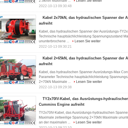
2.5km/h Maximale ...
Lesen Sie weiter
2022-10-13 09:30:48
Kabel 2x70kN, das hydraulischen Spanner der 
aufreiht
Kabel, das hydraulischen Spanner der Ausrüstungs-TY2x
Technische hauptsächlichleistung Spannungszustand Ma
ununterbrochene ...
Lesen Sie weiter
2022-10-13 09:30:21
Kabel 2×65kN, das hydraulischen Spanner der 
aufreiht
Kabel, das hydraulischen Spanner Ausrüstungs-Max Cont
Parameter Technische hauptsächlichleistung Spannungs
2×70kN Maximale ...
Lesen Sie weiter
2022-10-13 09:29:38
TY2x70IV-Kabel, das Ausrüstungs-hydraulische
Cummins Engine aufreiht
TY2x70IV-Kabel, das Ausrüstungs-hydraulischen Spanner
Maximale zeitweilige Spannung 2×70kN Maximale unun
an der maximalen ...
Lesen Sie weiter
2022-10-13 09:22:10