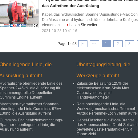
das Aufreihen der Ausrüstung
Kabel, das hydraulischen Spanner Ausrüstungs-Max Con
Die Maschine wird hydraulisch für die dehnbare Kraft gest
elementen ...
Lesen Sie weiter
2021-10-28 10:41:16
Page 1 of 3
|<
<<
1
2
3
Obenliegende Linie, die
Übertragungsleitung, die
Ausrüstung aufreiht
Werkzeuge aufreiht
Hydraulische obenliegende Linie des
Zulässige Belastung 125% der
Spanner-2x45kN, die Ausrüstung für
elektronischen Kran-Skala Max.
zusammengerollte Doppelleiter
Capacity Industry mit
Cummins Engine aufreiht
Handdynamometer
Maschinen-hydraulischer Spanner-
Rote obenliegende Linie, die
obenliegende Linie Cumminss 97kw
Werkzeug-mechanisches Trommel-
130hp, die Ausrüstung aufreiht
Aufzugs-Trommel-Loch 76mm aufrei
Cummins- Engineabziehvorrichtungs-
Hebel-Flaschenzug-Block-Drahtseil,
Spanner-obenliegende Linie, die
das Hebemaschinen-Draht-Seilwind
Ausrüstung aufreiht
bewertete Lasts-Tragfähigkeit 5,4
Tonne zieht