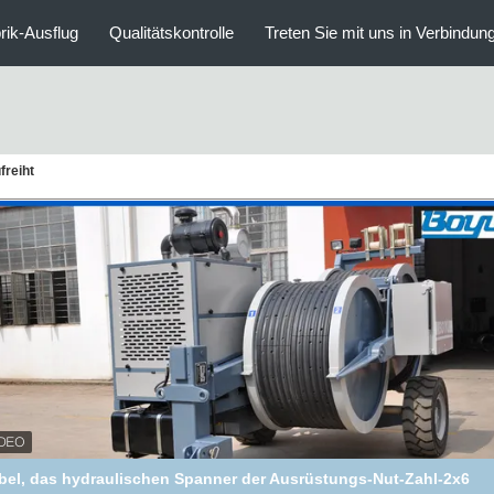
rik-Ausflug
Qualitätskontrolle
Treten Sie mit uns in Verbindun
freiht
bel, das hydraulischen Spanner der Ausrüstungs-Nut-Zahl-2x6