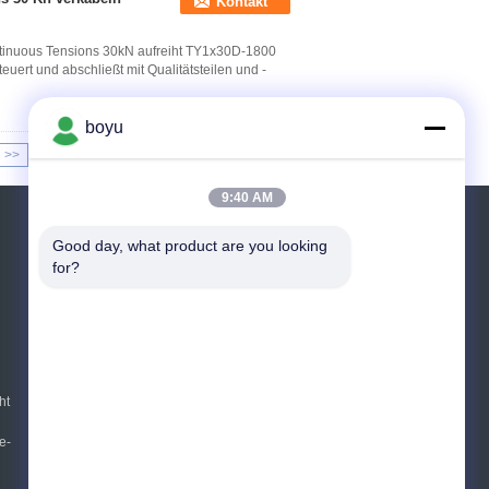
Kontakt
tinuous Tensions 30kN aufreiht TY1x30D-1800
euert und abschließt mit Qualitätsteilen und -
boyu
>>
>|
9:40 AM
Referenzen
Good day, what product are you looking 
for?
Senden Sie
E-Mail
Sitemap
|
Mobile Seite
ht
e-