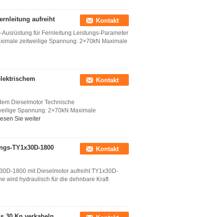
rnleitung aufreiht
Kontakt
Ausrüstung für Fernleitung Leistungs-Parameter
ximale zeitweilige Spannung: 2×70kN Maximale
elektrischem
Kontakt
ndem Dieselmotor Technische
weilige Spannung: 2×70kN Maximale
esen Sie weiter
ungs-TY1x30D-1800
Kontakt
30D-1800 mit Dieselmotor aufreiht TY1x30D-
 wird hydraulisch für die dehnbare Kraft
s 30 Kn verkabeln