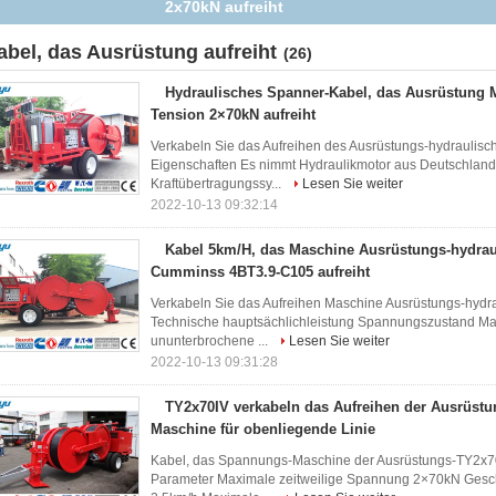
2x70kN aufreiht
abel, das Ausrüstung aufreiht
(26)
Hydraulisches Spanner-Kabel, das Ausrüstung M
Tension 2×70kN aufreiht
Verkabeln Sie das Aufreihen des Ausrüstungs-hydraulisc
Eigenschaften Es nimmt Hydraulikmotor aus Deutschland 
Kraftübertragungssy...
Lesen Sie weiter
2022-10-13 09:32:14
Kabel 5km/H, das Maschine Ausrüstungs-hydrau
Cumminss 4BT3.9-C105 aufreiht
Verkabeln Sie das Aufreihen Maschine Ausrüstungs-hyd
Technische hauptsächlichleistung Spannungszustand Ma
ununterbrochene ...
Lesen Sie weiter
2022-10-13 09:31:28
TY2x70IV verkabeln das Aufreihen der Ausrüst
Maschine für obenliegende Linie
Kabel, das Spannungs-Maschine der Ausrüstungs-TY2x70IV
Parameter Maximale zeitweilige Spannung 2×70kN Gesc