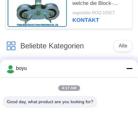
welche die Block-
Übertragungsleitung
negotiable MOQ:10SET
aufreiht Accessores
KONTAKT
und Werkzeuge
aufreiht
Beliebte Kategorien
Alle
Übertragungsleitung,
Obenliegende Linie,
boyu
die Ausrüstung
die Ausrüstung
aufreiht
aufreiht
4:17 AM
Spannung, die
Good day, what product are you looking for?
Gegendrehdrahtseil
Ausrüstung aufreiht
Zusammengerollter
Aufreihen von
Leiter-Flaschenzug
Blöcken