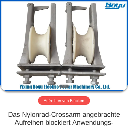
Yixing
Boyu
Electric
Power
Machinery
Co.,LTD.
All
Rights
HAUS
Reserved.
PRODUKTE
ÜBER
UNS
FABRIK-
AUSFLUG
Aufreihen von Blöcken
Das Nylonrad-Crossarm angebrachte
QUALITÄTSKONTROLLE
Aufreihen blockiert Anwendungs-