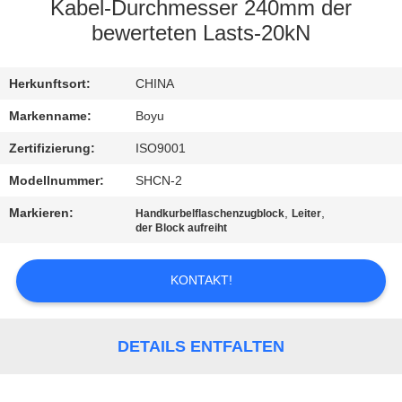
Kabel-Durchmesser 240mm der
TRETEN
bewerteten Lasts-20kN
SIE
Herkunftsort:
CHINA
MIT
UNS
Markenname:
Boyu
IN
Zertifizierung:
ISO9001
VERBINDUNG
Modellnummer:
SHCN-2
Markieren:
,
,
Handkurbelflaschenzugblock
Leiter
der Block aufreiht
NACHRICHTEN
KONTAKT!
FORDERN
SIE EIN
DETAILS ENTFALTEN
ZITAT