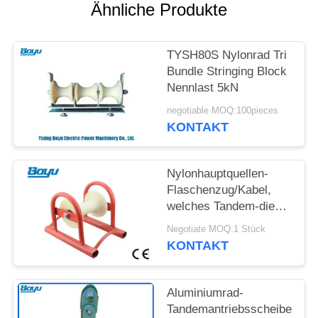
SITEMAP
Ähnliche Produkte
PRIVACY
TYSH80S Nylonrad Tri
POLICY
Bundle Stringing Block
Nennlast 5kN
negotiable MOQ:100pieces
KONTAKT
Nylonhauptquellen-
Flaschenzug/Kabel,
welches Tandem-die
Antriebsscheibe der
Negotiate MOQ:1 Stück
Rollen-2,5 aufreiht
KONTAKT
Block legt
Aluminiumrad-
Tandemantriebsscheibe,