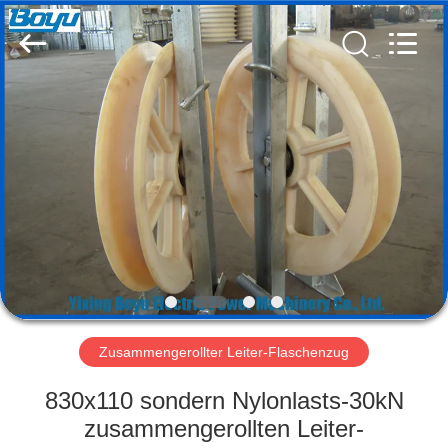
Yixing
Boyu
Electric
Power
Machinery
Co.,LTD.
All
Rights
HAUS
Reserved.
PRODUKTE
ÜBER
UNS
FABRIK-
AUSFLUG
Zusammengerollter Leiter-Flaschenzug
830x110 sondern Nylonlasts-30kN
QUALITÄTSKONTROLLE
zusammengerollten Leiter-