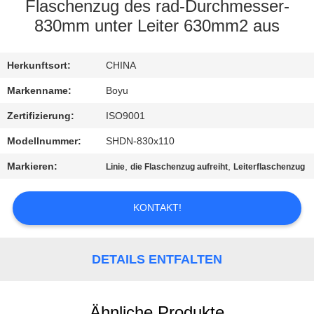
Flaschenzug des rad-Durchmesser-
TRETEN
830mm unter Leiter 630mm2 aus
SIE
Herkunftsort:
CHINA
MIT
UNS
Markenname:
Boyu
IN
Zertifizierung:
ISO9001
VERBINDUNG
Modellnummer:
SHDN-830x110
Markieren:
,
,
Linie
die Flaschenzug aufreiht
Leiterflaschenzug
NACHRICHTEN
KONTAKT!
FORDERN
SIE EIN
DETAILS ENTFALTEN
ZITAT
Ähnliche Produkte