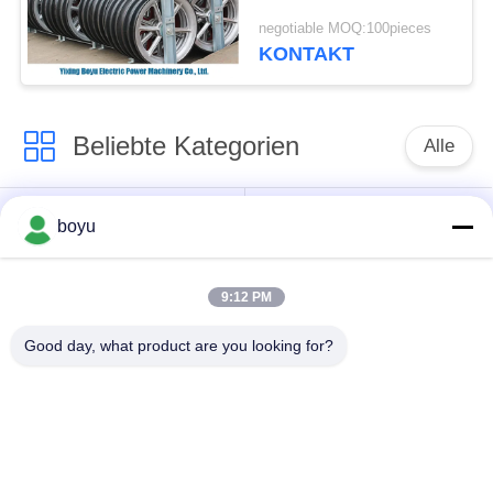
negotiable MOQ:100pieces
KONTAKT
Beliebte Kategorien
Alle
Übertragungsleitung,
Obenliegende Linie,
boyu
die Ausrüstung
die Ausrüstung
aufreiht
aufreiht
9:12 PM
Spannung, die
Good day, what product are you looking for?
Gegendrehdrahtseil
Ausrüstung aufreiht
Zusammengerollter
Aufreihen von
Leiter-Flaschenzug
Blöcken