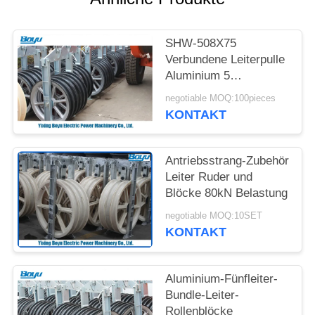
SITEMAP
SHW-508X75
PRIVACY
Verbundene Leiterpulle
POLICY
Aluminium 5
Scheibenblöcke
negotiable MOQ:100pieces
KONTAKT
Antriebsstrang-Zubehör
Leiter Ruder und
Blöcke 80kN Belastung
negotiable MOQ:10SET
KONTAKT
Aluminium-Fünfleiter-
Bundle-Leiter-
Rollenblöcke