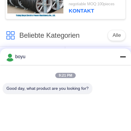
negotiable MOQ:100pieces
KONTAKT
Beliebte Kategorien
Alle
Übertragungsleitung,
Obenliegende Linie,
boyu
die Ausrüstung
die Ausrüstung
aufreiht
aufreiht
9:21 PM
Spannung, die
Good day, what product are you looking for?
Gegendrehdrahtseil
Ausrüstung aufreiht
Zusammengerollter
Aufreihen von
Leiter-Flaschenzug
Blöcken