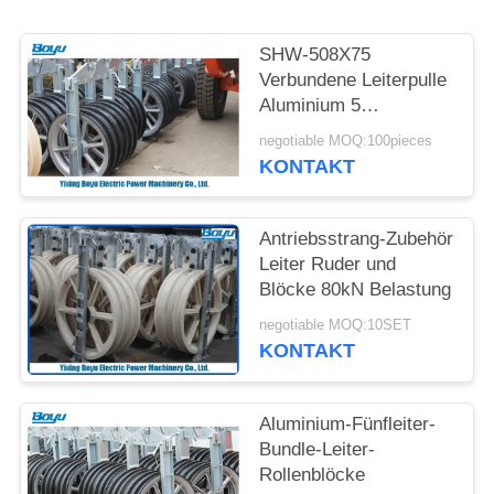
SITEMAP
SHW-508X75
PRIVACY
Verbundene Leiterpulle
Aluminium 5
POLICY
Scheibenblöcke
negotiable MOQ:100pieces
KONTAKT
Antriebsstrang-Zubehör
Leiter Ruder und
Blöcke 80kN Belastung
negotiable MOQ:10SET
KONTAKT
Aluminium-Fünfleiter-
Bundle-Leiter-
Rollenblöcke