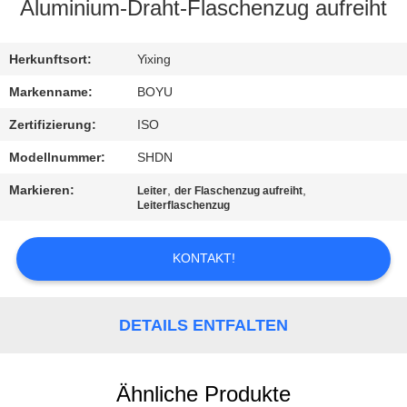
Aluminium-Draht-Flaschenzug aufreiht
TRETEN
SIE
Herkunftsort:
Yixing
MIT
Markenname:
BOYU
UNS
Zertifizierung:
ISO
IN
Modellnummer:
SHDN
VERBINDUNG
Markieren:
,
,
Leiter
der Flaschenzug aufreiht
Leiterflaschenzug
NACHRICHTEN
KONTAKT!
FORDERN
SIE EIN
DETAILS ENTFALTEN
ZITAT
Ähnliche Produkte