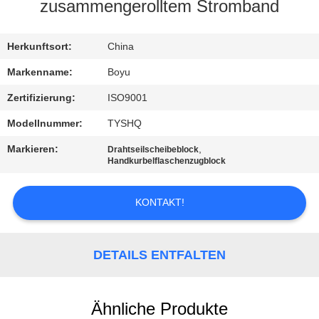
zusammengerolltem Stromband
TRETEN
SIE
Herkunftsort:
China
MIT
Markenname:
Boyu
UNS
Zertifizierung:
ISO9001
IN
Modellnummer:
TYSHQ
VERBINDUNG
Markieren:
,
Drahtseilscheibeblock
Handkurbelflaschenzugblock
NACHRICHTEN
KONTAKT!
FORDERN
SIE EIN
DETAILS ENTFALTEN
ZITAT
Ähnliche Produkte