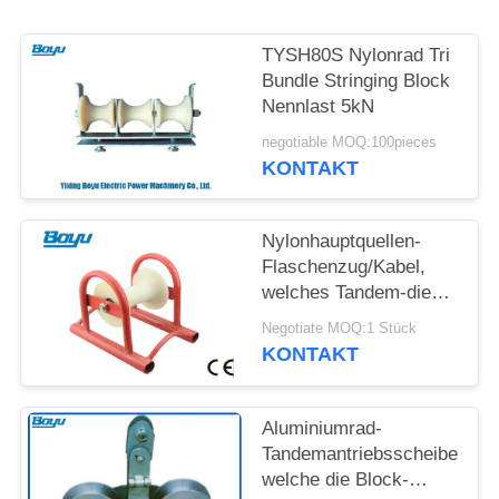
SITEMAP
TYSH80S Nylonrad Tri
PRIVACY
Bundle Stringing Block
Nennlast 5kN
POLICY
negotiable MOQ:100pieces
KONTAKT
Nylonhauptquellen-
Flaschenzug/Kabel,
welches Tandem-die
Antriebsscheibe der
Negotiate MOQ:1 Stück
Rollen-2,5 aufreiht
KONTAKT
Block legt
Aluminiumrad-
Tandemantriebsscheibe,
welche die Block-