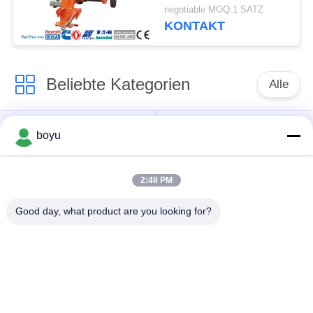
Spannaggregat
negotiable MOQ:1 SATZ
KONTAKT
Beliebte Kategorien
Alle
Übertragungsleitung,
Obenliegende Linie,
boyu
die Ausrüstung
die Ausrüstung
aufreiht
aufreiht
2:48 PM
Spannung, die
Good day, what product are you looking for?
Gegendrehdrahtseil
Ausrüstung aufreiht
Zusammengerollter
Aufreihen von
Leiter-Flaschenzug
Blöcken