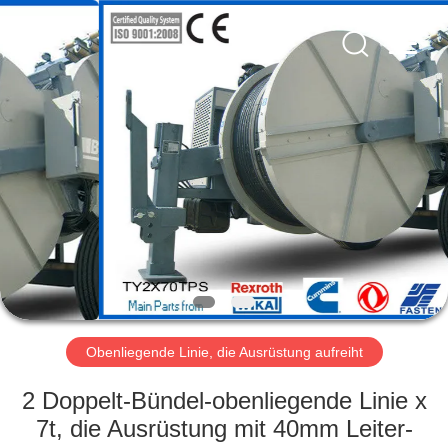
Yixing
Boyu
Electric
Power
Machinery
Co.,LTD.
All
Rights
HAUS
Reserved.
PRODUKTE
ÜBER
UNS
FABRIK-
AUSFLUG
Obenliegende Linie, die Ausrüstung aufreiht
2 Doppelt-Bündel-obenliegende Linie x
QUALITÄTSKONTROLLE
7t, die Ausrüstung mit 40mm Leiter-