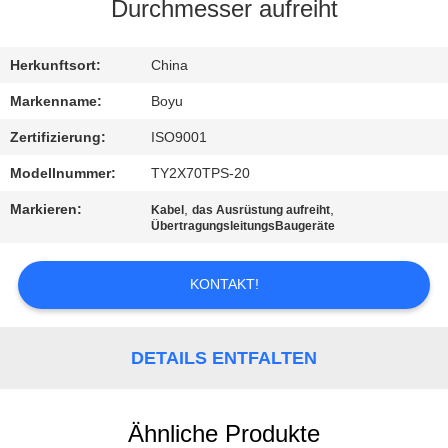
Durchmesser aufreiht
TRETEN
SIE
Herkunftsort:
China
MIT
Markenname:
Boyu
UNS
Zertifizierung:
ISO9001
IN
Modellnummer:
TY2X70TPS-20
VERBINDUNG
Markieren:
,
,
Kabel
das Ausrüstung aufreiht
ÜbertragungsleitungsBaugeräte
NACHRICHTEN
KONTAKT!
FORDERN
SIE EIN
DETAILS ENTFALTEN
ZITAT
Ähnliche Produkte