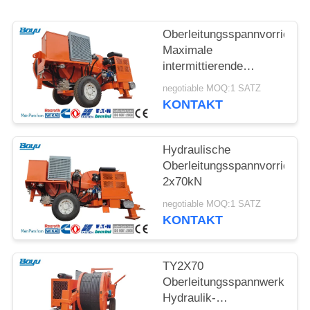
SITEMAP
Oberleitungsspannvorrichtu
PRIVACY
Maximale
intermittierende
POLICY
Zugkraft 2x70kN
negotiable MOQ:1 SATZ
Hydraulische
KONTAKT
Spannmaschine
Hydraulische
Oberleitungsspannvorrichtu
2x70kN
negotiable MOQ:1 SATZ
KONTAKT
TY2X70
Oberleitungsspannwerkzeug
Hydraulik-