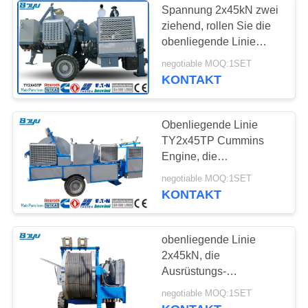
Spannung 2x45kN zwei
ziehend, rollen Sie die
obenliegende Linie
zusammen, die
negotiable MOQ:1SET
Ausrüstung mit 40mm
KONTAKT
Leiter-Durchmesser
Cummins Engine
aufreiht
Obenliegende Linie
TY2x45TP Cummins
Engine, die
Ausrüstungs-
negotiable MOQ:1SET
hydraulische
KONTAKT
Abziehvorrichtungs-
Spanner aufreiht
obenliegende Linie
2x45kN, die
Ausrüstungs-
hydraulische
negotiable MOQ:1SET
Abziehvorrichtungs-