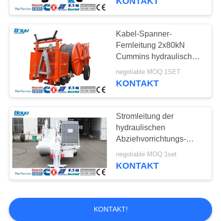
KONTAKT
Spanner Diesel-118kw
158hp aufreiht
Kabel-Spanner-
Fernleitung 2x80kN
Cummins hydraulische,
die Ausrüstung aufreiht
negotiable MOQ:1SET
KONTAKT
Stromleitung der
hydraulischen
Abziehvorrichtungs-
TY150, die Ausrüstung
negotiable MOQ:1set
deutsche Hauptpumpe
KONTAKT
Rexroth aufreiht
KONTAKT!