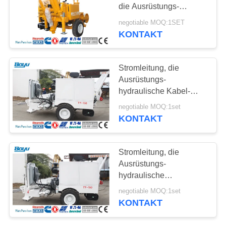
SITEMAP
die Ausrüstungs-
hydraulische
negotiable MOQ:1SET
Abziehvorrichtung
PRIVACY
KONTAKT
aufreiht
POLICY
Stromleitung, die
Ausrüstungs-
hydraulische Kabel-
Abziehvorrichtung
negotiable MOQ:1set
deutsche Hauptpumpe
KONTAKT
Rexroth aufreiht
Stromleitung, die
Ausrüstungs-
hydraulische
Abziehvorrichtungs-
negotiable MOQ:1set
hochziehenden
KONTAKT
Einzelmodus aufreiht