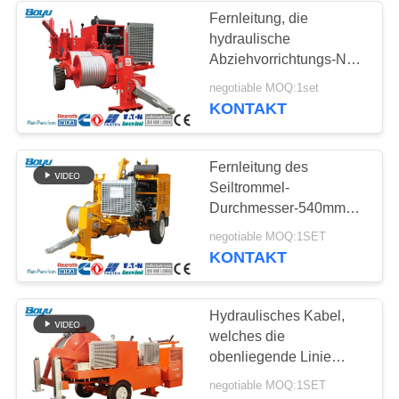
Fernleitung, die
hydraulische
Abziehvorrichtungs-Nut
Nr. 10 der Ausrüstungs-
negotiable MOQ:1set
180kN aufreiht
KONTAKT
Fernleitung des
Seiltrommel-
Durchmesser-540mm
hydraulischen der
negotiable MOQ:1SET
Abziehvorrichtungs-
KONTAKT
90kN, die Ausrüstung
aufreiht
Hydraulisches Kabel,
welches die
obenliegende Linie
aufreiht Ausrüstungs-
negotiable MOQ:1SET
Abziehvorrichtungs-