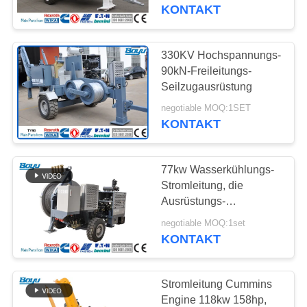
deutschen Rexroth-
KONTAKT
Hydraulikmotor aufreiht
TRETEN
SIE
330KV Hochspannungs-
MIT
90kN-Freileitungs-
Seilzugausrüstung
UNS
negotiable MOQ:1SET
IN
KONTAKT
VERBINDUNG
77kw Wasserkühlungs-
NACHRICHTEN
Stromleitung, die
Ausrüstungs-
hydraulischen Kabel-
FORDERN
negotiable MOQ:1set
Spanner aufreiht
KONTAKT
SIE EIN
ZITAT
Stromleitung Cummins
Engine 118kw 158hp,