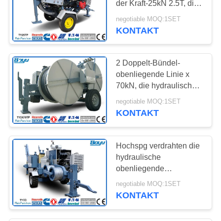
der Kraft-25kN 2.5T, die
Leiter-Abziehvorrichtung
negotiable MOQ:1SET
der Ausrüstungs-36mm
KONTAKT
für Eisenbahn aufreiht
2 Doppelt-Bündel-
obenliegende Linie x
70kN, die hydraulische
Abziehvorrichtungs-
negotiable MOQ:1SET
Spanner Ausrüstungs-
KONTAKT
Cummins Engine
aufreiht
Hochspg verdrahten die
hydraulische
obenliegende
Stromleitung der Kabel-
negotiable MOQ:1SET
Abziehvorrichtungs-
KONTAKT
Handkurbel-220kv, die
Ausrüstung aufreiht