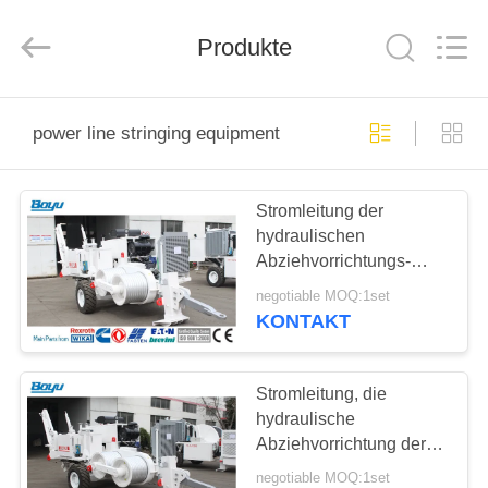
Yixing
Boyu
Electric
Power
Produkte
Machinery
Co.,LTD.
All
Rights
HAUS
Reserved.
power line stringing equipment
PRODUKTE
Stromleitung der
hydraulischen
ÜBER
Abziehvorrichtungs-
UNS
TY150, die Ausrüstung
negotiable MOQ:1set
Max Intermittent Pull
KONTAKT
150kN aufreiht
FABRIK-
AUSFLUG
Stromleitung, die
hydraulische
Abziehvorrichtung der
QUALITÄTSKONTROLLE
Ausrüstungs-TY150
negotiable MOQ:1set