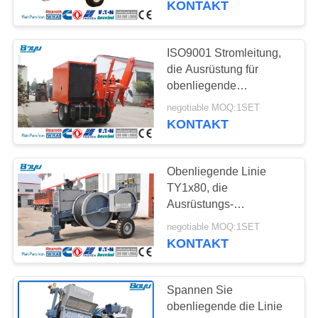
KONTAKT
Spanner aufreiht
ISO9001 Stromleitung,
die Ausrüstung für
obenliegende
aufreihende Nut Nr. 10
negotiable MOQ:1SET
aufreiht
KONTAKT
Obenliegende Linie
TY1x80, die
Ausrüstungs-
Doppelbündel-Leiter-
negotiable MOQ:1SET
hydraulischen Spanner
KONTAKT
aufreiht
Spannen Sie
obenliegende die Linie