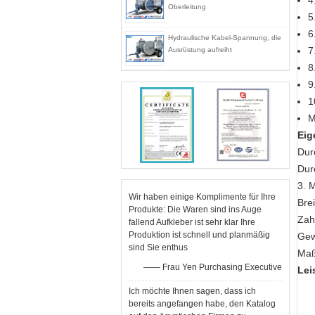
4
Oberleitung
5
6
Hydraulische Kabel-Spannung, die
7
Ausrüstung aufreiht
8
9
1
M
Eig
Dur
Dur
3. 
Wir haben einige Komplimente für Ihre
Bre
Produkte: Die Waren sind ins Auge
Zah
fallend Aufkleber ist sehr klar Ihre
Produktion ist schnell und planmäßig
Gew
sind Sie enthus
Maß
—— Frau Yen Purchasing Executive
Lei
Ich möchte Ihnen sagen, dass ich
bereits angefangen habe, den Katalog