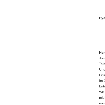
Hyd
Her
Jia
Tai
Uns
Erf
Im J
Ent
Wir
mit
wer