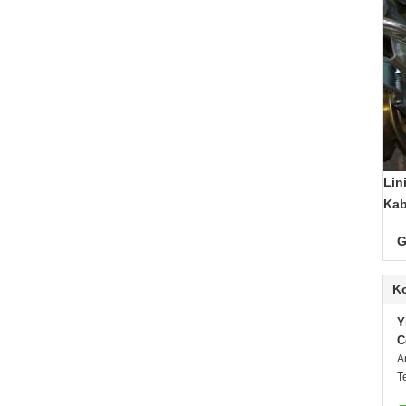
Lin
Kab
G
K
Y
C
A
T