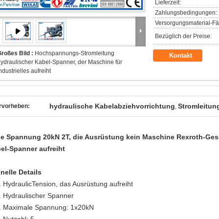
Lieferzeit:
Zahlungsbedingungen:
Versorgungsmaterial-Fäh
Bezüglich der Preise:
roßes Bild :
Hochspannungs-Stromleitung
Kontakt
ydraulischer Kabel-Spanner, der Maschine für
ndustrielles aufreiht
hydraulische Kabelabziehvorrichtung
Stromleitun
rvorheben:
,
ie Spannung 20kN 2T, die Ausrüstung kein Maschine Rexroth-Ges
el-Spanner aufreiht
nelle Details
. HydraulicTension, das Ausrüstung aufreiht
. Hydraulischer Spanner
. Maximale Spannung: 1x20kN