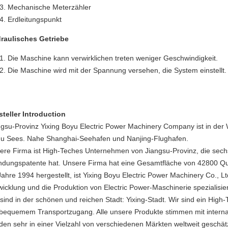
Mechanische Meterzähler
Erdleitungspunkt
raulisches Getriebe
Die Maschine kann verwirklichen treten weniger Geschwindigkeit.
Die Maschine wird mit der Spannung versehen, die System einstellt.
steller Introduction
ngsu-Provinz Yixing Boyu Electric Power Machinery Company ist in der
hu Sees. Nahe Shanghai-Seehafen und Nanjing-Flughafen.
ere Firma ist High-Teches Unternehmen von Jiangsu-Provinz, die sechs
indungspatente hat. Unsere Firma hat eine Gesamtfläche von 42800 Q
ahre 1994 hergestellt, ist Yixing Boyu Electric Power Machinery Co., Ltd
wicklung und die Produktion von Electric Power-Maschinerie spezialisier
 sind in der schönen und reichen Stadt: Yixing-Stadt. Wir sind ein Hig
 bequemem Transportzugang. Alle unsere Produkte stimmen mit interna
den sehr in einer Vielzahl von verschiedenen Märkten weltweit geschät