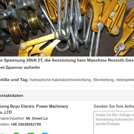
ie Spannung 20kN 2T, die Ausrüstung kein Maschine Rexroth-Ges
el-Spanner aufreiht
,
,
röße und Tag:
hydraulische Kabelabziehvorrichtung
Stromleitung
motorgetri
ontaktdaten
ixing Boyu Electric Power Machinery
Senden Sie Ihre Anfra
o.,LTD
nsprechpartner:
Mr. Green Lu
elefon:
+86 18036062799