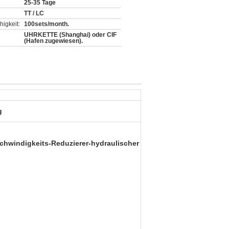
25-35 Tage
TT / LC
igkeit:
100sets/month.
UHRKETTE (Shanghai) oder CIF
(Hafen zugewiesen).
g
chwindigkeits-Reduzierer-hydraulischer