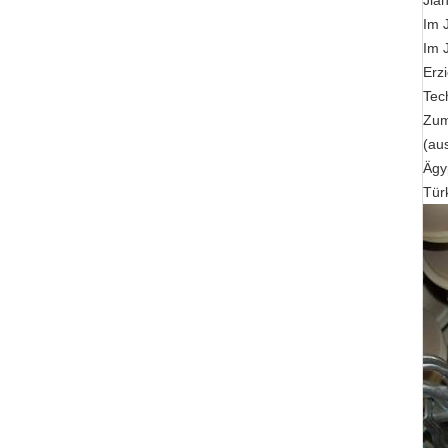
Jia
Im 
Im 
Erz
Tec
Zum
(au
Ägyp
Türk