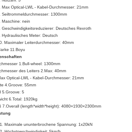
.
Nutzahl: 5
. Max Optical-LWL - Kabel-Durchmesser: 21mm
.
Seiltrommeldurchmesser: 1300mm
. Maschine: nein
. Geschwindigkeitsreduzierer: Deutsches Rexroth
. Hydraulisches Meter: Deutsch
0. Maximaler Leiterdurchmesser: 40mm
arke 11.Boyu
enschaften
chmesser 1.Bull-wheel: 1300mm
chmesser des Leiters 2.Max: 40mm
Max Optical-LWL - Kabel-Durchmesser: 21mm
ite 4.Groove: 55mm
l 5.Groove: 5
icht 6.Total: 1920kg
 7.Overall (length*width*height): 4080×1930×2300mm
stung
Maximale ununterbrochene Spannung: 1x20kN
Höchstgeschwindigkeit: 5km/h