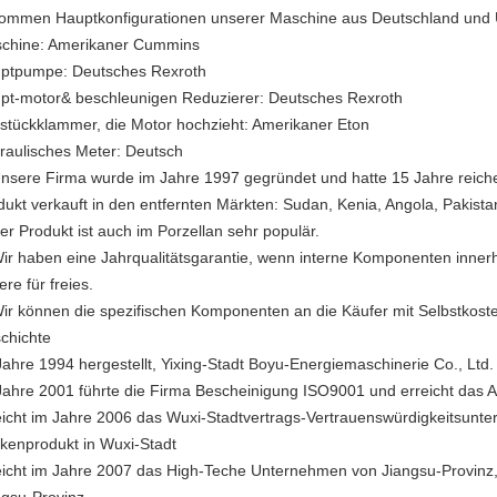
kommen Hauptkonfigurationen unserer Maschine aus Deutschland und
chine: Amerikaner Cummins
ptpumpe: Deutsches Rexroth
pt-motor& beschleunigen Reduzierer: Deutsches Rexroth
stückklammer, die Motor hochzieht: Amerikaner Eton
raulisches Meter: Deutsch
Unsere Firma wurde im Jahre 1997 gegründet und hatte 15 Jahre reich
dukt verkauft in den entfernten Märkten: Sudan, Kenia, Angola, Pakista
er Produkt ist auch im Porzellan sehr populär.
Wir haben eine Jahrqualitätsgarantie, wenn interne Komponenten innerh
re für freies.
Wir können die spezifischen Komponenten an die Käufer mit Selbstkoste
chichte
Jahre 1994 hergestellt, Yixing-Stadt Boyu-Energiemaschinerie Co., Ltd.
Jahre 2001 führte die Firma Bescheinigung ISO9001 und erreicht das AA
eicht im Jahre 2006 das Wuxi-Stadtvertrags-Vertrauenswürdigkeitsunt
kenprodukt in Wuxi-Stadt
eicht im Jahre 2007 das High-Teche Unternehmen von Jiangsu-Provinz