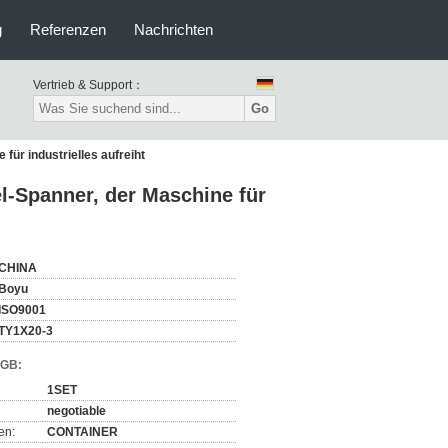
g
Referenzen
Nachrichten
Vertrieb & Support：
Go
ür industrielles aufreiht
-Spanner, der Maschine für
CHINA
Boyu
ISO9001
TY1X20-3
AGB:
1SET
negotiable
en:
CONTAINER