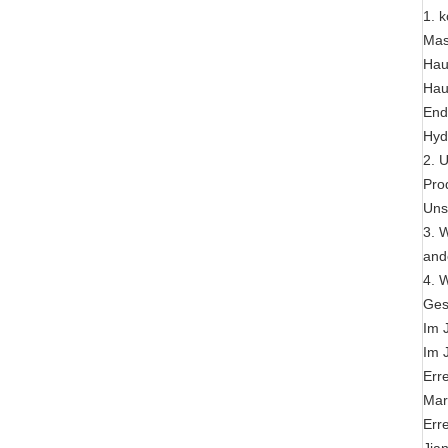
1. 
Mas
Hau
Hau
End
Hyd
2. 
Pro
Uns
3. 
ande
4. 
Ges
Im 
Im 
Err
Mar
Err