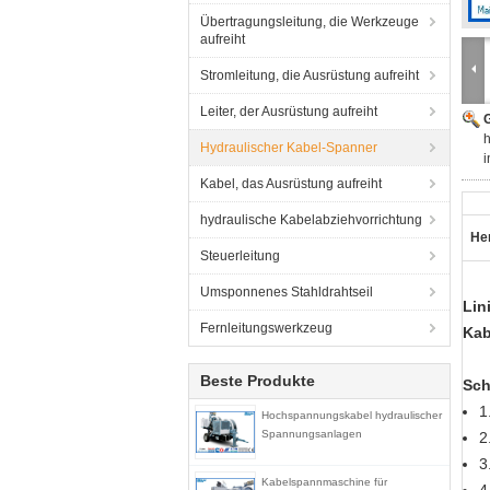
Übertragungsleitung, die Werkzeuge
aufreiht
Stromleitung, die Ausrüstung aufreiht
Leiter, der Ausrüstung aufreiht
G
h
Hydraulischer Kabel-Spanner
i
Kabel, das Ausrüstung aufreiht
hydraulische Kabelabziehvorrichtung
He
Steuerleitung
Umsponnenes Stahldrahtseil
Lin
Fernleitungswerkzeug
Kab
Beste Produkte
Sch
1
Hochspannungskabel hydraulischer
Spannungsanlagen
2
3
Kabelspannmaschine für