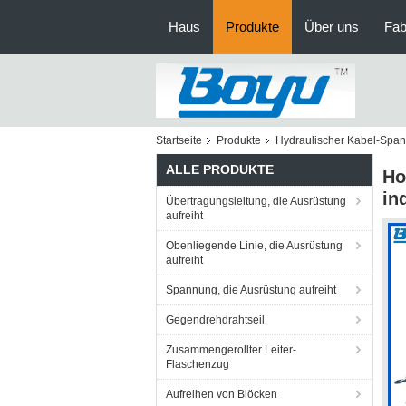
Haus
Produkte
Über uns
Fab
Startseite
Produkte
Hydraulischer Kabel-Span
ALLE PRODUKTE
Ho
in
Übertragungsleitung, die Ausrüstung
aufreiht
Obenliegende Linie, die Ausrüstung
aufreiht
Spannung, die Ausrüstung aufreiht
Gegendrehdrahtseil
Zusammengerollter Leiter-
Flaschenzug
Aufreihen von Blöcken