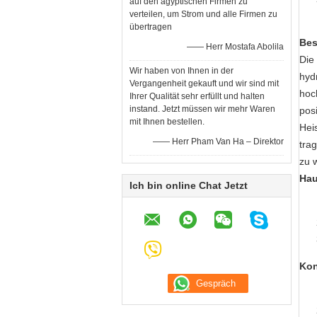
auf den ägyptischen Firmen zu
verteilen, um Strom und alle Firmen zu
übertragen
Bes
—— Herr Mostafa Abolila
Die
Wir haben von Ihnen in der
hyd
Vergangenheit gekauft und wir sind mit
hoc
Ihrer Qualität sehr erfüllt und halten
instand. Jetzt müssen wir mehr Waren
pos
mit Ihnen bestellen.
Hei
—— Herr Pham Van Ha – Direktor
tra
zu 
Hau
Ich bin online Chat Jetzt
Kon