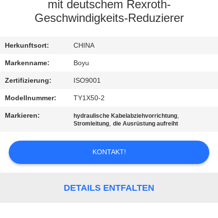
mit deutschem Rexroth-
TRETEN
Geschwindigkeits-Reduzierer
SIE
Herkunftsort:
CHINA
MIT
UNS
Markenname:
Boyu
IN
Zertifizierung:
ISO9001
VERBINDUNG
Modellnummer:
TY1X50-2
Markieren:
,
hydraulische Kabelabziehvorrichtung
,
Stromleitung
die Ausrüstung aufreiht
NACHRICHTEN
KONTAKT!
FORDERN
SIE EIN
DETAILS ENTFALTEN
ZITAT