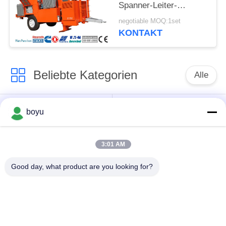
Spanner-Leiter-
Stringing Equipment
negotiable MOQ:1set
Hydraulic-Kabel-
KONTAKT
Spanner zieht
Beliebte Kategorien
Alle
Übertragungsleitung,
Obenliegende Linie,
boyu
die Ausrüstung
die Ausrüstung
aufreiht
aufreiht
3:01 AM
Spannung, die
Good day, what product are you looking for?
Gegendrehdrahtseil
Ausrüstung aufreiht
Zusammengerollter
Aufreihen von
Leiter-Flaschenzug
Blöcken