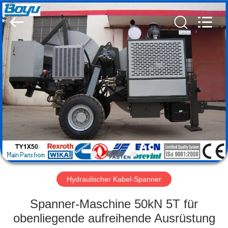
Yixing
Boyu
Electric
Power
Machinery
Co.,LTD.
All
Rights
HAUS
Reserved.
PRODUKTE
ÜBER
UNS
FABRIK-
AUSFLUG
Hydraulischer Kabel-Spanner
Spanner-Maschine 50kN 5T für
QUALITÄTSKONTROLLE
obenliegende aufreihende Ausrüstung