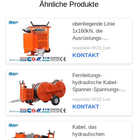
SITEMAP
Ähnliche Produkte
PRIVACY
obenliegende Linie
POLICY
1x160kN, die
Ausrüstungs-
hydraulischen Spanner
negotiable MOQ:1set
mit Wasserkühlungs-
KONTAKT
System-Maschine
aufreiht
Fernleitungs-
hydraulische Kabel-
Spanner-Spannungs-
Maschine für
negotiable MOQ:1set
obenliegende Linie
KONTAKT
Kabel, das
hydraulischen