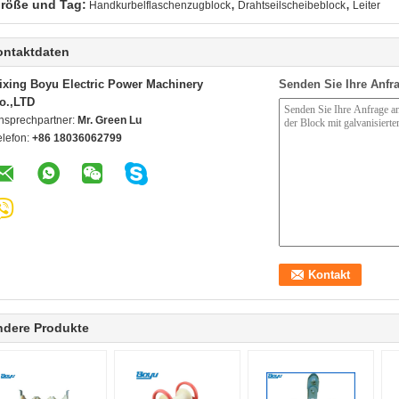
,
,
röße und Tag:
Handkurbelflaschenzugblock
Drahtseilscheibeblock
Leiter
ontaktdaten
ixing Boyu Electric Power Machinery
Senden Sie Ihre Anfra
o.,LTD
nsprechpartner:
Mr. Green Lu
elefon:
+86 18036062799
ndere Produkte