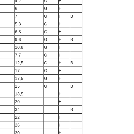
4,2
G
H
6
G
H
7
G
H
B
5,3
G
H
6,5
G
H
9,6
G
H
B
10,8
G
H
7,7
G
H
12,5
G
H
B
17
G
H
17,5
G
H
25
G
B
18,5
H
20
H
34
B
22
H
26
H
30
H