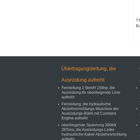
TY
Bu
Übertragungsleitung, die
Ausrüstung aufreiht
Fernleitung 2.5km/H 158hp, die
Ausrüstung für obenliegende Linie
aufreiht
Fernleitung, die hydraulische
Abziehvorrichtungs-Maschine der
Ausrüstungs-60kN mit Cummins
Engine aufreiht
obenliegende Spannung 380kN
38Tons, die Ausrüstungs-Leiter-
hydraulische Kabel-Abziehvorrichtung
aufreiht