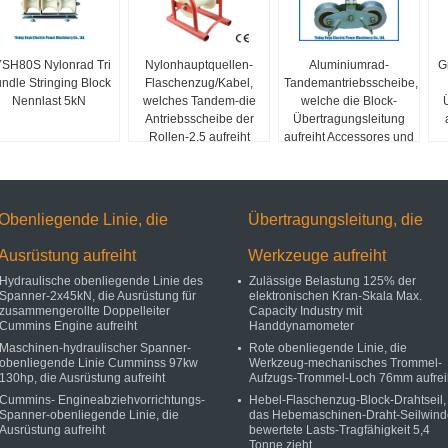
SH80S Nylonrad Tri
Nylonhauptquellen-
Aluminiumrad-
G
ndle Stringing Block
Flaschenzug/Kabel,
Tandemantriebsscheibe,
Nennlast 5kN
welches Tandem-die
welche die Block-
Antriebsscheibe der
Übertragungsleitung
Rollen-2,5 aufreiht
aufreiht Accessores und
Block legt
Werkzeuge aufreiht
Obenliegende Linie, die
Übertragungsleitung, die
Ausrüstung aufreiht
Werkzeuge aufreiht
Hydraulische obenliegende Linie des
Zulässige Belastung 125% der
Spanner-2x45kN, die Ausrüstung für
elektronischen Kran-Skala Max.
zusammengerollte Doppelleiter
Capacity Industry mit
Cummins Engine aufreiht
Handdynamometer
Maschinen-hydraulischer Spanner-
Rote obenliegende Linie, die
obenliegende Linie Cumminss 97kw
Werkzeug-mechanisches Trommel-
130hp, die Ausrüstung aufreiht
Aufzugs-Trommel-Loch 76mm aufrei
Cummins- Engineabziehvorrichtungs-
Hebel-Flaschenzug-Block-Drahtseil,
Spanner-obenliegende Linie, die
das Hebemaschinen-Draht-Seilwind
Ausrüstung aufreiht
bewertete Lasts-Tragfähigkeit 5,4
Tonne zieht