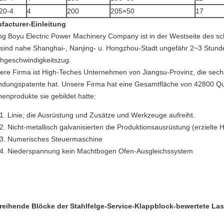
20-4
4
200
205×50
17
facturer-Einleitung
ing Boyu Electric Power Machinery Company ist in der Westseite des s
 sind nahe Shanghai-, Nanjing- u. Hongzhou-Stadt ungefähr 2~3 Stund
hgeschwindigkeitszug.
ere Firma ist High-Teches Unternehmen von Jiangsu-Provinz, die sechs
indungspatente hat. Unsere Firma hat eine Gesamtfläche von 42800 Q
henprodukte sie gebildet hatte:
Linie, die Ausrüstung und Zusätze und Werkzeuge aufreiht.
Nicht-metallisch galvanisierten die Produktionsausrüstung (erzielte
Numerisches Steuermaschine
Niederspannung kein Machtbogen Ofen-Ausgleichssystem
reihende Blöcke der Stahlfelge-Service-Klappblock-bewertete L