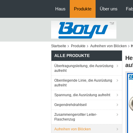
Haus
Produkte
Über uns
Fab
Startseite
Produkte
Aufreihen von Blöcken
H
ALLE PRODUKTE
He
au
Übertragungsleitung, die Ausrüstung
aufreiht
Obenliegende Linie, die Ausrüstung
aufreiht
Spannung, die Ausrüstung aufreiht
Gegendrehdrahtseil
Zusammengerollter Leiter-
Flaschenzug
Aufreihen von Blöcken