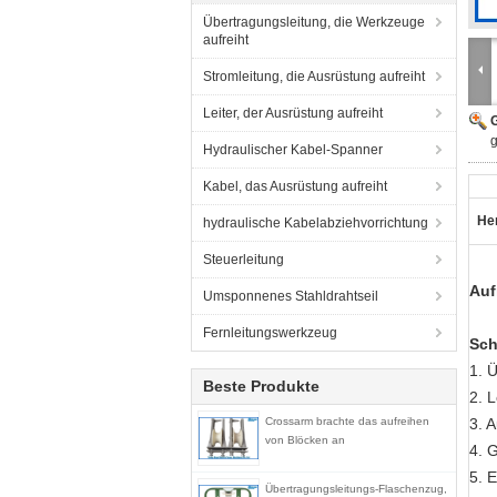
Übertragungsleitung, die Werkzeuge
aufreiht
Stromleitung, die Ausrüstung aufreiht
Leiter, der Ausrüstung aufreiht
G
g
Hydraulischer Kabel-Spanner
Kabel, das Ausrüstung aufreiht
He
hydraulische Kabelabziehvorrichtung
Steuerleitung
Auf
Umsponnenes Stahldrahtseil
Fernleitungswerkzeug
Sch
1. 
Beste Produkte
2. 
Crossarm brachte das aufreihen
3. 
von Blöcken an
4. 
5. 
Übertragungsleitungs-Flaschenzug,