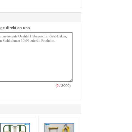
ge direkt an uns
(
0
/ 3000)