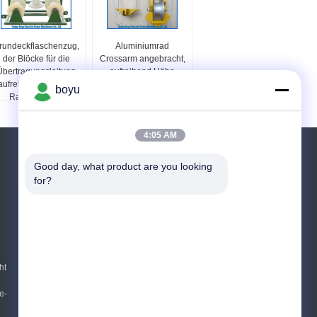
rundeckflaschenzug,
Aluminiumrad
der Blöcke für die
Crossarm angebracht,
Übertragungsleitung
aufreihend Höhe
aufreiht Zubehör mit
95~159mm Blöcke
boyu
Rad 3 aufreiht
Capliper-Breiten-
99~175mm Capliper
4:05 AM
Referenzen
Good day, what product are you looking 
for?
Senden Sie
E-Mail
Sitemap
|
Mobile Seite
ht
e-