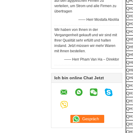
QH
auf den ägyptischen Firmen zu
verteilen, um Strom und alle Firmen zu
QH
übertragen
QH
—— Herr Mostafa Abolila
QH
Wir haben von Ihnen in der
QH
Vergangenheit gekauft und wir sind mit
QH
Ihrer Qualität sehr erfüllt und halten
instand. Jetzt müssen wir mehr Waren
QH
mit Ihnen bestellen.
QH
—— Herr Pham Van Ha – Direktor
QH
QH
Ich bin online Chat Jetzt
QH
QH
QH
QH
QH
QH
QH
QH