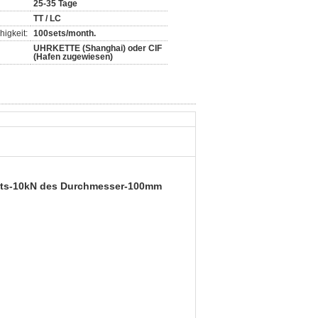
25-35 Tage
TT / LC
igkeit:
100sets/month.
UHRKETTE (Shanghai) oder CIF
(Hafen zugewiesen)
asts-10kN des Durchmesser-100mm