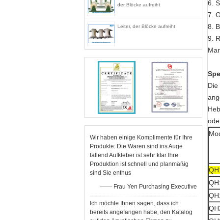
6. S
der Blöcke aufreiht
7. 
8. 
Leiter, der Blöcke aufreiht
9. 
Mar
Spe
Die
ang
Heb
ode
Mod
Wir haben einige Komplimente für Ihre
Produkte: Die Waren sind ins Auge
fallend Aufkleber ist sehr klar Ihre
Produktion ist schnell und planmäßig
QH
sind Sie enthus
QH
—— Frau Yen Purchasing Executive
QH
Ich möchte Ihnen sagen, dass ich
QH
bereits angefangen habe, den Katalog