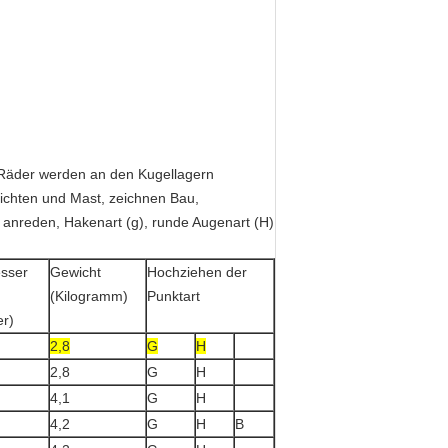
e Räder werden an den Kugellagern
ichten und Mast, zeichnen Bau,
 anreden, Hakenart (g), runde Augenart (H)
sser
Gewicht
Hochziehen der
(Kilogramm)
Punktart
er)
2,8
G
H
2,8
G
H
4,1
G
H
4,2
G
H
B