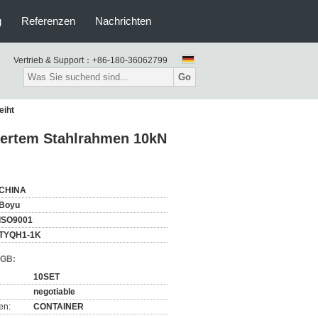
g
Referenzen
Nachrichten
Vertrieb & Support：
+86-180-36062799
Go
eiht
siertem Stahlrahmen 10kN
CHINA
Boyu
ISO9001
TYQH1-1K
AGB:
10SET
negotiable
en:
CONTAINER