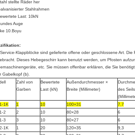
tahl stellte Räder her
Galvanisierter Stahlrahmen
Bewertete Last: 10kN
Rundes Auge
ke 10.Boyu
zifikation:
 Service-Klappblöcke sind gelieferte offene oder geschlossene Art. Di
ebracht. Dieses Hebegeschirr kann benutzt werden, um Pfosten aufzur
emaschinengeräte, etc. Sie müssen offenbar erklären, die Sie benötigt
r Gabelkopf (b).
ell
Zahl von
Bewertete
Außendurchmesser ×
Durchme
Garben
Last (kN)
Breite (Millimeter)
des Seils
(Millimet
1-1K
1
10
100×31
7,7
1-2
2
10
80×28
6
1-3
3
10
80×27
6
2-1K
1
20
120×35
9,3