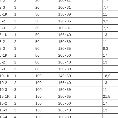
2-2
2
20
100×31
7,7
2-3
3
20
100×31
7,7
3-1K
1
30
150×39
11
3-2
2
30
120×35
9,3
3-3
3
30
100×31
7,7
5-1K
1
50
166×40
13
5-2
2
50
150×39
11
5-3
3
50
120×35
9,3
8-1K
1
80
205×50
17
8-2
2
80
166×40
13
8-3
3
80
150×39
11
10-1K
1
100
246×60
18,5
10-2
2
100
166×40
13
10-3
3
100
150×39
11
15-1K
1
150
280×65
21,5
15-2
2
150
205×50
17
15-3
3
150
166×40
13
15-4
4
150
150×39
11