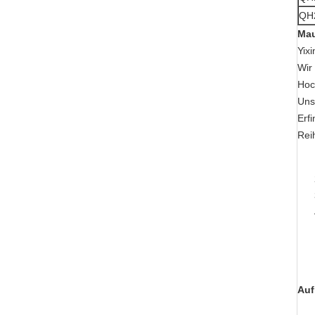
QH
Mau
Yix
Wir
Hoc
Uns
Erf
Rei
Auf