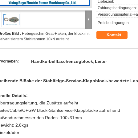
Lieferzeit:
Zahlungsbedingungen:
Versorgungsmaterial-Fäh
Preisbedingungen.:
roßes Bild :
Hebegeschirr-Seat-Haken, der Block mit
Kontakt
alvanisiertem Stahlrahmen 10kN aufreiht
Handkurbelflaschenzugblock
Leiter
rvorheben:
,
reihende Blöcke der Stahlfelge-Service-Klappblock-bewertete L
nelle Details:
Übertragungsleitung, die Zusätze aufreiht
Leiter/Cable/OPGW Block-Stahlservice-Klappblöcke aufreihend
Außendurchmesser des Rades: 100x31mm
Gewicht: 2.8kgs
Einzelräder