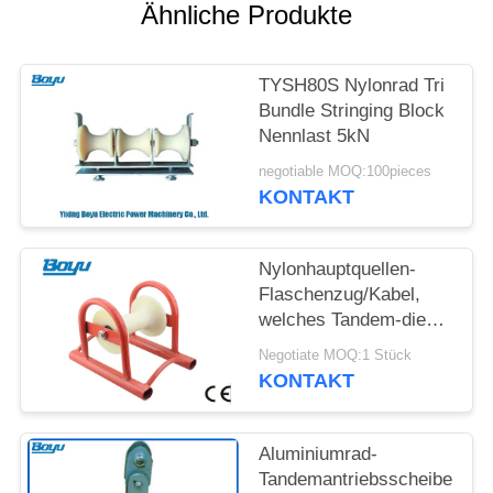
SITEMAP
Ähnliche Produkte
PRIVACY
TYSH80S Nylonrad Tri
POLICY
Bundle Stringing Block
Nennlast 5kN
negotiable MOQ:100pieces
KONTAKT
Nylonhauptquellen-
Flaschenzug/Kabel,
welches Tandem-die
Antriebsscheibe der
Negotiate MOQ:1 Stück
Rollen-2,5 aufreiht
KONTAKT
Block legt
Aluminiumrad-
Tandemantriebsscheibe,