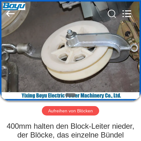
Yixing
Boyu
Electric
Power
Machinery
Co.,LTD.
All
Rights
HAUS
Reserved.
PRODUKTE
ÜBER
UNS
FABRIK-
AUSFLUG
Aufreihen von Blöcken
400mm halten den Block-Leiter nieder,
QUALITÄTSKONTROLLE
der Blöcke, das einzelne Bündel