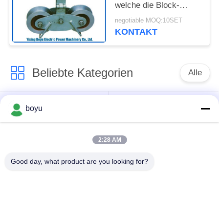
welche die Block-
Übertragungsleitung
negotiable MOQ:10SET
aufreiht Accessores
KONTAKT
und Werkzeuge
aufreiht
Beliebte Kategorien
Alle
Übertragungsleitung,
Obenliegende Linie,
boyu
die Ausrüstung
die Ausrüstung
aufreiht
aufreiht
2:28 AM
Spannung, die
Good day, what product are you looking for?
Gegendrehdrahtseil
Ausrüstung aufreiht
Zusammengerollter
Aufreihen von
Leiter-Flaschenzug
Blöcken