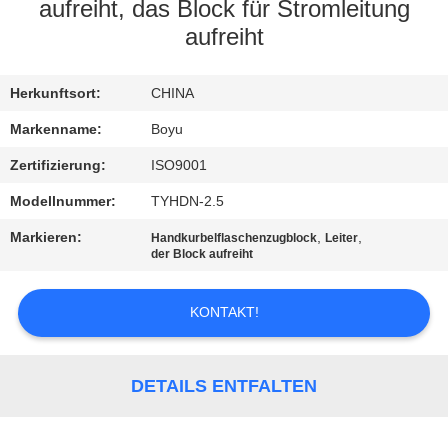
aufreiht, das Block für Stromleitung
TRETEN
aufreiht
SIE
Herkunftsort:
CHINA
MIT
UNS
Markenname:
Boyu
IN
Zertifizierung:
ISO9001
VERBINDUNG
Modellnummer:
TYHDN-2.5
Markieren:
,
,
Handkurbelflaschenzugblock
Leiter
der Block aufreiht
NACHRICHTEN
KONTAKT!
FORDERN
SIE EIN
DETAILS ENTFALTEN
ZITAT