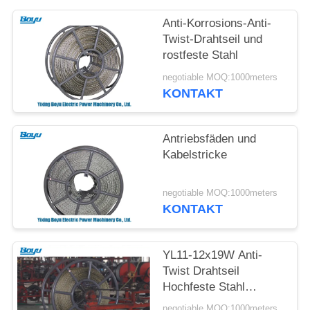
SITEMAP
Anti-Korrosions-Anti-
Twist-Drahtseil und
PRIVACY
rostfeste Stahl
POLICY
negotiable MOQ:1000meters
KONTAKT
Antriebsfäden und
Kabelstricke
negotiable MOQ:1000meters
KONTAKT
YL11-12x19W Anti-
Twist Drahtseil
Hochfeste Stahl
geflochten
negotiable MOQ:1000meters