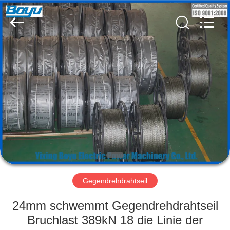
Yixing
Boyu
Electric
Power
Machinery
Co.,LTD.
All
Rights
HAUS
Reserved.
PRODUKTE
ÜBER
UNS
FABRIK-
AUSFLUG
Gegendrehdrahtseil
24mm schwemmt Gegendrehdrahtseil
QUALITÄTSKONTROLLE
Bruchlast 389kN 18 die Linie der