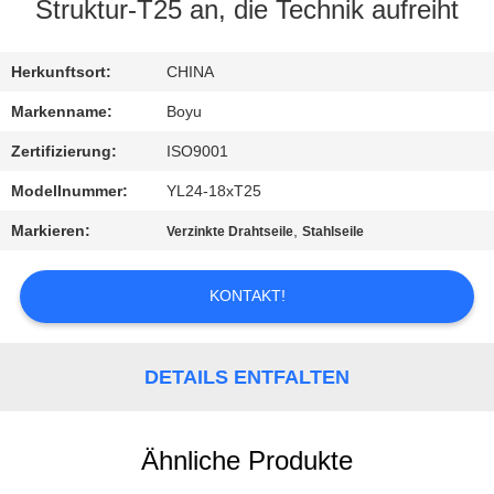
Struktur-T25 an, die Technik aufreiht
TRETEN
SIE
Herkunftsort:
CHINA
MIT
Markenname:
Boyu
UNS
Zertifizierung:
ISO9001
IN
Modellnummer:
YL24-18xT25
VERBINDUNG
Markieren:
,
Verzinkte Drahtseile
Stahlseile
NACHRICHTEN
KONTAKT!
FORDERN
DETAILS ENTFALTEN
SIE EIN
ZITAT
Ähnliche Produkte