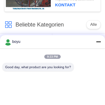
KONTAKT
Beliebte Kategorien
Alle
Übertragungsleitung,
Obenliegende Linie,
boyu
die Ausrüstung
die Ausrüstung
aufreiht
aufreiht
9:33 PM
Spannung, die
Good day, what product are you looking for?
Gegendrehdrahtseil
Ausrüstung aufreiht
Zusammengerollter
Aufreihen von
Leiter-Flaschenzug
Blöcken
Übertragungsleitung,