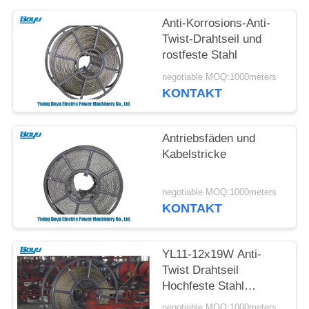
SITEMAP
Anti-Korrosions-Anti-
Twist-Drahtseil und
PRIVACY
rostfeste Stahl
POLICY
negotiable MOQ:1000meters
KONTAKT
Antriebsfäden und
Kabelstricke
negotiable MOQ:1000meters
KONTAKT
YL11-12x19W Anti-
Twist Drahtseil
Hochfeste Stahl
geflochten
negotiable MOQ:1000meters