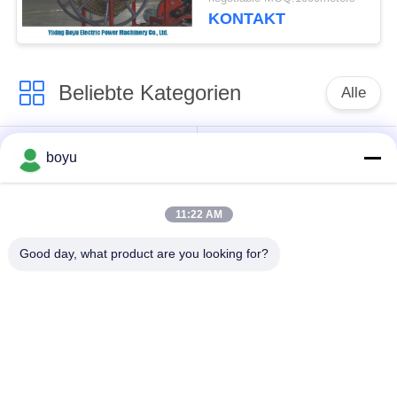
KONTAKT
Beliebte Kategorien
Alle
Übertragungsleitung,
Obenliegende Linie,
boyu
die Ausrüstung
die Ausrüstung
aufreiht
aufreiht
11:22 AM
Spannung, die
Good day, what product are you looking for?
Gegendrehdrahtseil
Ausrüstung aufreiht
Zusammengerollter
Aufreihen von
Leiter-Flaschenzug
Blöcken
Übertragungsleitung,