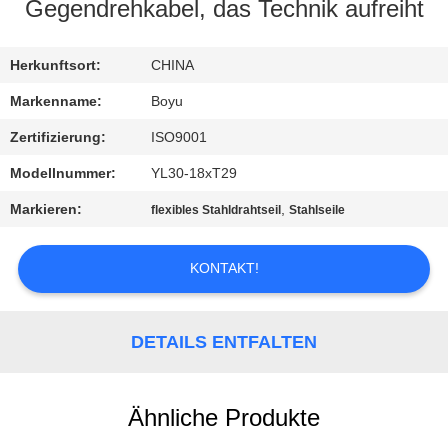
Gegendrehkabel, das Technik aufreiht
TRETEN
SIE
Herkunftsort:
CHINA
MIT
Markenname:
Boyu
UNS
Zertifizierung:
ISO9001
IN
Modellnummer:
YL30-18xT29
VERBINDUNG
Markieren:
,
flexibles Stahldrahtseil
Stahlseile
NACHRICHTEN
KONTAKT!
FORDERN
DETAILS ENTFALTEN
SIE EIN
ZITAT
Ähnliche Produkte