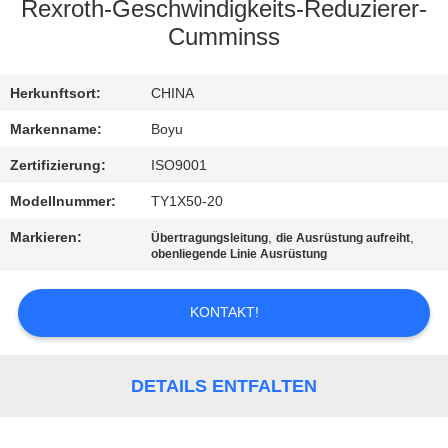
Rexroth-Geschwindigkeits-Reduzierer-
TRETEN
Cumminss
SIE
Herkunftsort:
CHINA
MIT
UNS
Markenname:
Boyu
IN
Zertifizierung:
ISO9001
VERBINDUNG
Modellnummer:
TY1X50-20
Markieren:
,
,
Übertragungsleitung
die Ausrüstung aufreiht
obenliegende Linie Ausrüstung
NACHRICHTEN
KONTAKT!
FORDERN
SIE EIN
DETAILS ENTFALTEN
ZITAT