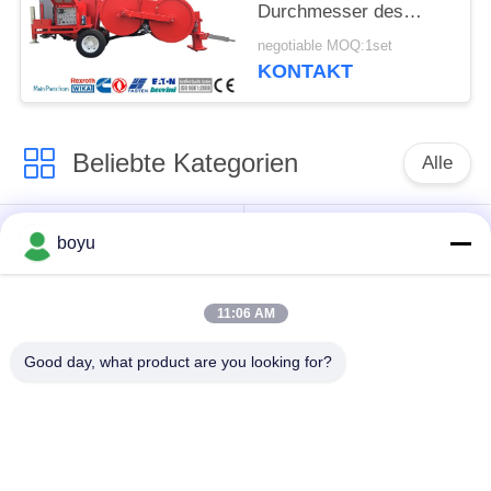
Durchmesser des
Ausrüstungs-
negotiable MOQ:1set
hydraulischen
KONTAKT
Spanner-1500mm
aufreiht
Beliebte Kategorien
Alle
Übertragungsleitung,
Obenliegende Linie,
boyu
die Ausrüstung
die Ausrüstung
aufreiht
aufreiht
11:06 AM
Spannung, die
Good day, what product are you looking for?
Gegendrehdrahtseil
Ausrüstung aufreiht
Zusammengerollter
Aufreihen von
Leiter-Flaschenzug
Blöcken