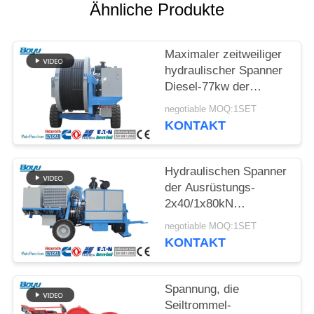
SITEMAP
Ähnliche Produkte
PRIVACY
Maximaler zeitweiliger
POLICY
hydraulischer Spanner
Diesel-77kw der
Spannungs-2x70kN
negotiable MOQ:1SET
langlebig
KONTAKT
Hydraulischen Spanner
der Ausrüstungs-
2x40/1x80kN
aufreihend, fugen Sie
negotiable MOQ:1SET
Zahl 2x5
KONTAKT
Spannung, die
Seiltrommel-