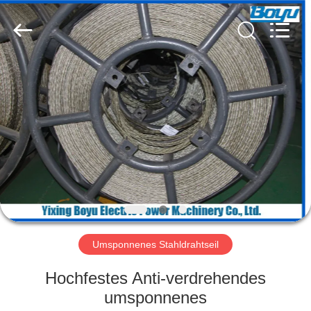
Yixing
Boyu
Electric
Power
Machinery
Co.,LTD.
All
Rights
HAUS
Reserved.
PRODUKTE
ÜBER
UNS
FABRIK-
AUSFLUG
Umsponnenes Stahldrahtseil
Hochfestes Anti-verdrehendes
QUALITÄTSKONTROLLE
umsponnenes