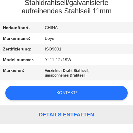
Stahldrahtseil/galvanisierte
TRETEN
aufreihendes Stahlseil 11mm
SIE
Herkunftsort:
CHINA
MIT
UNS
Markenname:
Boyu
IN
Zertifizierung:
ISO9001
VERBINDUNG
Modellnummer:
YL11-12x19W
Markieren:
,
Verzinkter Draht-Stahlseil
umsponnenes Drahtseil
NACHRICHTEN
KONTAKT!
FORDERN
SIE EIN
DETAILS ENTFALTEN
ZITAT