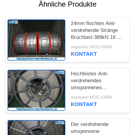
SITEMAP
Ähnliche Produkte
PRIVACY
24mm flochten Anti-
POLICY
verdrehende Stränge
Bruchlast-389kN 18 die
Stahldrahtseil-Linie, die
negotiable MOQ:1000M
Technik aufreiht
KONTAKT
Hochfestes Anti-
verdrehendes
umsponnenes
Stahldrahtseil/galvanisierte
negotiable MOQ:1000M
aufreihendes Stahlseil
KONTAKT
11mm
Der verdrehende
umsponnene