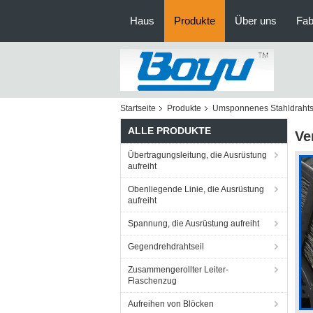
Haus
Produkte
Über uns
Fab
Startseite
Produkte
Umsponnenes Stahldrahts
ALLE PRODUKTE
Ve
Übertragungsleitung, die Ausrüstung
aufreiht
Obenliegende Linie, die Ausrüstung
aufreiht
Spannung, die Ausrüstung aufreiht
Gegendrehdrahtseil
Zusammengerollter Leiter-
Flaschenzug
Aufreihen von Blöcken