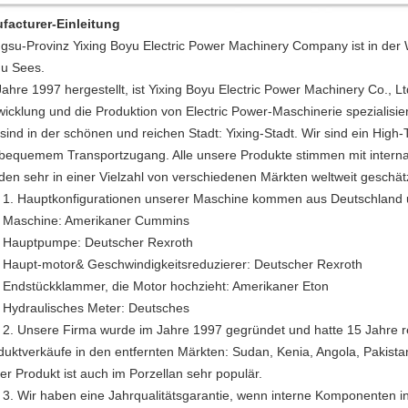
facturer-Einleitung
ngsu-Provinz Yixing Boyu Electric Power Machinery Company ist in der
hu Sees.
ahre 1997 hergestellt, ist Yixing Boyu Electric Power Machinery Co., Ltd
wicklung und die Produktion von Electric Power-Maschinerie spezialisier
 sind in der schönen und reichen Stadt: Yixing-Stadt. Wir sind ein Hig
 bequemem Transportzugang. Alle unsere Produkte stimmen mit interna
den sehr in einer Vielzahl von verschiedenen Märkten weltweit geschät
Hauptkonfigurationen unserer Maschine kommen aus Deutschland
chine: Amerikaner Cummins
ptpumpe: Deutscher Rexroth
pt-motor& Geschwindigkeitsreduzierer: Deutscher Rexroth
stückklammer, die Motor hochzieht: Amerikaner Eton
raulisches Meter: Deutsches
Unsere Firma wurde im Jahre 1997 gegründet und hatte 15 Jahre re
duktverkäufe in den entfernten Märkten: Sudan, Kenia, Angola, Pakistan
er Produkt ist auch im Porzellan sehr populär.
Wir haben eine Jahrqualitätsgarantie, wenn interne Komponenten inn