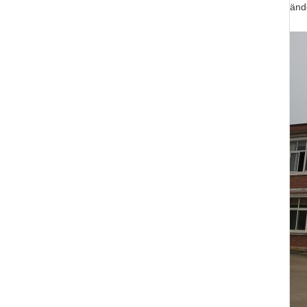
änd
4. 