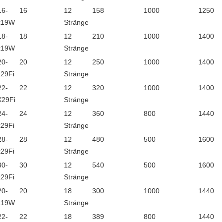
16-
16
12
158
1000
1250
x19W
Stränge
18-
18
12
210
1000
1400
x19W
Stränge
20-
20
12
250
1000
1400
29Fi
Stränge
22-
22
12
320
1000
1400
X29Fi
Stränge
24-
24
12
360
800
1440
29Fi
Stränge
28-
28
12
480
500
1600
29Fi
Stränge
30-
30
12
540
500
1600
29Fi
Stränge
20-
20
18
300
1000
1440
x19W
Stränge
22-
22
18
389
800
1440