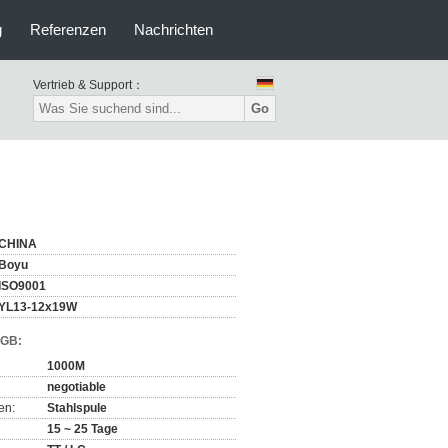
g
Referenzen
Nachrichten
Vertrieb & Support：
Go
CHINA
Boyu
ISO9001
YL13-12x19W
AGB:
1000M
negotiable
en:
Stahlspule
15 ~ 25 Tage