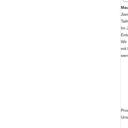
Mau
Jia
Tai
Im J
Ent
Wir
mit
wer
1. 
Mas
Hau
Hau
End
Hyd
2. 
Pro
Uns
3. 