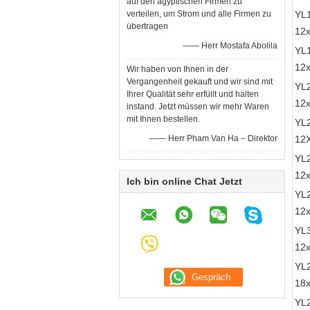
auf den ägyptischen Firmen zu
verteilen, um Strom und alle Firmen zu
YL
übertragen
12
—— Herr Mostafa Abolila
YL
12
Wir haben von Ihnen in der
Vergangenheit gekauft und wir sind mit
YL
Ihrer Qualität sehr erfüllt und halten
12x
instand. Jetzt müssen wir mehr Waren
mit Ihnen bestellen.
YL
—— Herr Pham Van Ha – Direktor
12
YL
12x
Ich bin online Chat Jetzt
YL
12x
YL
12x
YL
18
YL