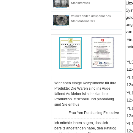
Lit
Stahldrahtseil
Syst
Verdrehendes umsponnenes
gol
StahlAntidrahtseil
ang
von
Ein
nei
YL
12
YL
Wir haben einige Komplimente für Ihre
12
Produkte: Die Waren sind ins Auge
YL
fallend Aufkleber ist sehr klar Ihre
Produktion ist schnell und planmäßig
12
sind Sie enthus
YL
—— Frau Yen Purchasing Executive
12
Ich möchte Ihnen sagen, dass ich
YL
bereits angefangen habe, den Katalog
12