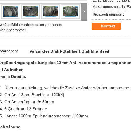
Zahlungsbedingungen:
Versorgungsmaterial-Fäh
Preisbedingungen.:
roßes Bild :
Verdrehtes umsponnenes
Kontakt
tahlAntidrahtseil
Verzinkter Draht-Stahlseil
Stahldrahtseil
rvorheben:
,
angübertragungsleitung des 13mm Anti-verdrehendes umsponnene
lf Aufreihen
nelle Details:
Übertragungsleitung, welche die Zusätze Anti-
verdrehen umsponnene
Größe: 13mm
Bruchlast: 120kN|
Größe verfügbar: 9~30mm
6 Quadrate 12 Stränge
Länge: 1000m
Spulendurchmesser: 1100mm
chreibung