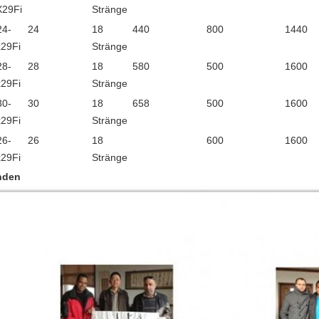
X29Fi
Stränge
24-
24
18
440
800
1440
29Fi
Stränge
28-
28
18
580
500
1600
29Fi
Stränge
30-
30
18
658
500
1600
29Fi
Stränge
26-
26
18
600
1600
29Fi
Stränge
nden