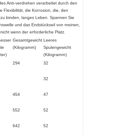
ades Anti-verdrehen verarbeitet durch den
Flexibilität, die Korrosion, die, den
r zu binden, langes Leben. Spannen Sie
hswelle und das Endstückseil von meinen,
cht wenn der erforderliche Platz.
esser
Gesamtgewicht
Leeres
le
(Kilogramm)
Spulengewicht
ter)
(Kilogramm)
294
32
32
454
47
552
52
642
52