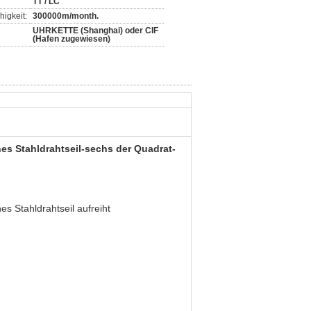
TT / LC
igkeit:
300000m/month.
UHRKETTE (Shanghai) oder CIF
(Hafen zugewiesen)
s Stahldrahtseil-sechs der Quadrat-
s Stahldrahtseil
aufreiht