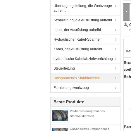
Übertragungsleitung, die Werkzeuge
aufreiht
Stromleitung, die Ausrüstung aufreiht
G
Leiter, der Ausrüstung aufreiht
S
Hydraulischer Kabel-Spanner
Kabel, das Ausrüstung aufreiht
He
hydraulische Kabelabziehvorrichtung
Str
Steuerleitung
zwö
Sch
Umsponnenes Stahldrahtseil
Fernleitungswerkzeug
Beste Produkte
Verdrehtes umsponnenes
StahlAntidrahtseil
Bes
Galvanisiertes umsponnenes