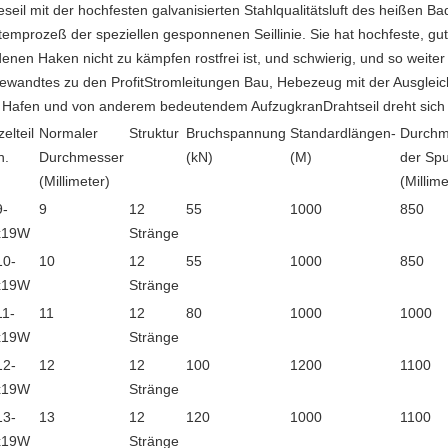
zeseil mit der hochfesten galvanisierten Stahlqualitätsluft des heißen B
emprozeß der speziellen gesponnenen Seillinie. Sie hat hochfeste, gute 
denen Haken nicht zu kämpfen rostfrei ist, und schwierig, und so weite
ewandtes zu den ProfitStromleitungen Bau, Hebezeug mit der Ausgleic
 Hafen und von anderem bedeutendem AufzugkranDrahtseil dreht sich ni
zelteil
Normaler
Struktur
Bruchspannung
Standardlängen-
Durchm
n.
Durchmesser
(kN)
(M)
der Spu
(Millimeter)
(Millime
9-
9
12
55
1000
850
x19W
Stränge
10-
10
12
55
1000
850
x19W
Stränge
11-
11
12
80
1000
1000
x19W
Stränge
12-
12
12
100
1200
1100
x19W
Stränge
13-
13
12
120
1000
1100
x19W
Stränge