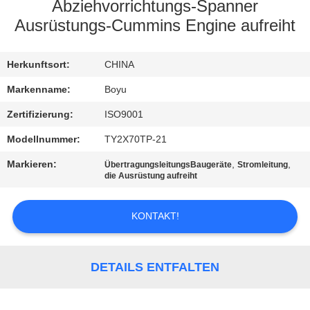
Abziehvorrichtungs-Spanner
TRETEN
Ausrüstungs-Cummins Engine aufreiht
SIE
Herkunftsort:
CHINA
MIT
UNS
Markenname:
Boyu
IN
Zertifizierung:
ISO9001
VERBINDUNG
Modellnummer:
TY2X70TP-21
Markieren:
,
,
ÜbertragungsleitungsBaugeräte
Stromleitung
die Ausrüstung aufreiht
NACHRICHTEN
KONTAKT!
FORDERN
SIE EIN
DETAILS ENTFALTEN
ZITAT