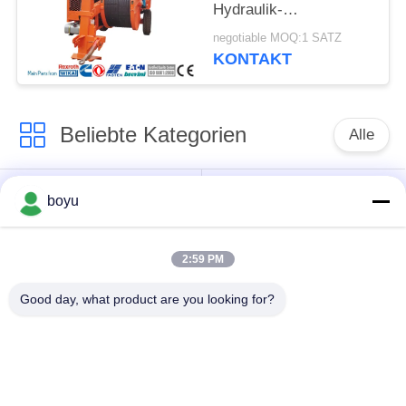
Hydraulik-
Spannaggregat
negotiable MOQ:1 SATZ
KONTAKT
Beliebte Kategorien
Alle
Übertragungsleitung,
Obenliegende Linie,
boyu
die Ausrüstung
die Ausrüstung
aufreiht
aufreiht
2:59 PM
Spannung, die
Good day, what product are you looking for?
Gegendrehdrahtseil
Ausrüstung aufreiht
Zusammengerollter
Aufreihen von
Leiter-Flaschenzug
Blöcken