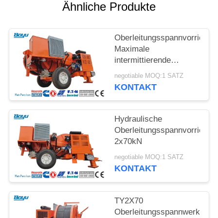
SITEMAP
Ähnliche Produkte
PRIVACY
Oberleitungsspannvorrichtu
POLICY
Maximale
intermittierende
Zugkraft 2x70kN
negotiable MOQ:1 SATZ
Hydraulische
KONTAKT
Spannmaschine
Hydraulische
Oberleitungsspannvorrichtu
2x70kN
negotiable MOQ:1 SATZ
KONTAKT
TY2X70
Oberleitungsspannwerkzeug