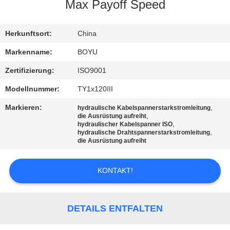
Max Payoff Speed
TRETEN
SIE
Herkunftsort:
China
MIT
Markenname:
BOYU
UNS
Zertifizierung:
ISO9001
IN
Modellnummer:
TY1x120III
VERBINDUNG
Markieren:
,
hydraulische Kabelspannerstarkstromleitung
,
die Ausrüstung aufreiht
,
hydraulischer Kabelspanner ISO
,
NACHRICHTEN
hydraulische Drahtspannerstarkstromleitung
die Ausrüstung aufreiht
FORDERN
KONTAKT!
SIE EIN
ZITAT
DETAILS ENTFALTEN