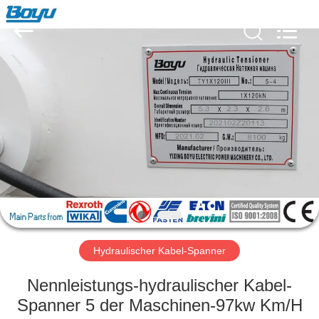
Yixing
Boyu
Electric
Power
Machinery
Co.,LTD.
All
Rights
HAUS
Reserved.
PRODUKTE
ÜBER
UNS
FABRIK-
AUSFLUG
Hydraulischer Kabel-Spanner
Nennleistungs-hydraulischer Kabel-
QUALITÄTSKONTROLLE
Spanner 5 der Maschinen-97kw Km/H