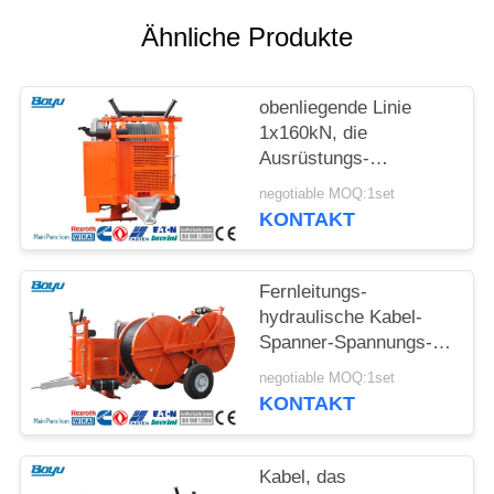
SITEMAP
Ähnliche Produkte
PRIVACY
obenliegende Linie
POLICY
1x160kN, die
Ausrüstungs-
hydraulischen Spanner
negotiable MOQ:1set
mit Wasserkühlungs-
KONTAKT
System-Maschine
aufreiht
Fernleitungs-
hydraulische Kabel-
Spanner-Spannungs-
Maschine für
negotiable MOQ:1set
obenliegende Linie
KONTAKT
Kabel, das