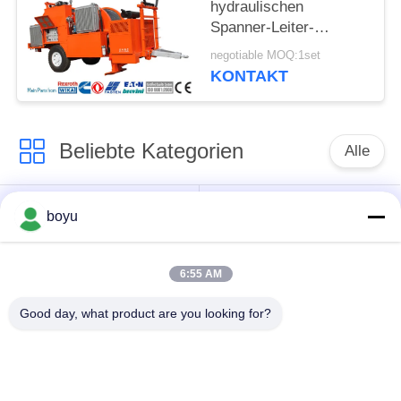
hydraulischen
Spanner-Leiter-
Stringing Equipment
negotiable MOQ:1set
Hydraulic-Kabel-
KONTAKT
Spanner zieht
Beliebte Kategorien
Alle
Übertragungsleitung,
Obenliegende Linie,
boyu
die Ausrüstung
die Ausrüstung
aufreiht
aufreiht
6:55 AM
Spannung, die
Good day, what product are you looking for?
Gegendrehdrahtseil
Ausrüstung aufreiht
Zusammengerollter
Aufreihen von
Leiter-Flaschenzug
Blöcken