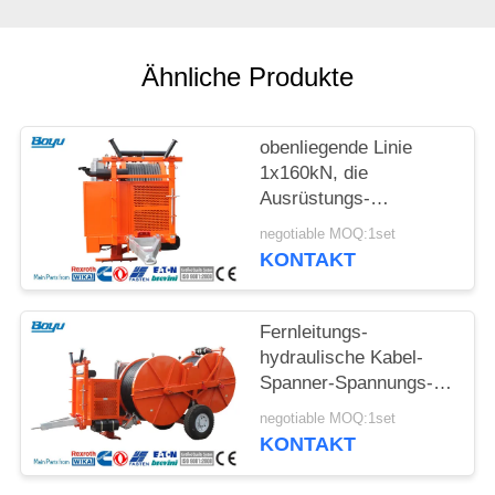
SITEMAP
Ähnliche Produkte
PRIVACY
POLICY
obenliegende Linie
1x160kN, die
Ausrüstungs-
hydraulischen Spanner
negotiable MOQ:1set
mit Wasserkühlungs-
KONTAKT
System-Maschine
aufreiht
Fernleitungs-
hydraulische Kabel-
Spanner-Spannungs-
Maschine für
negotiable MOQ:1set
obenliegende Linie
KONTAKT