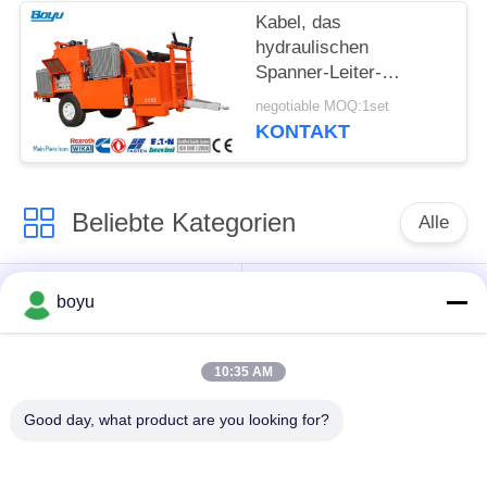
Kabel, das
hydraulischen
Spanner-Leiter-
Stringing Equipment
negotiable MOQ:1set
Hydraulic-Kabel-
KONTAKT
Spanner zieht
Beliebte Kategorien
Alle
Übertragungsleitung,
Obenliegende Linie,
boyu
die Ausrüstung
die Ausrüstung
aufreiht
aufreiht
10:35 AM
Spannung, die
Good day, what product are you looking for?
Gegendrehdrahtseil
Ausrüstung aufreiht