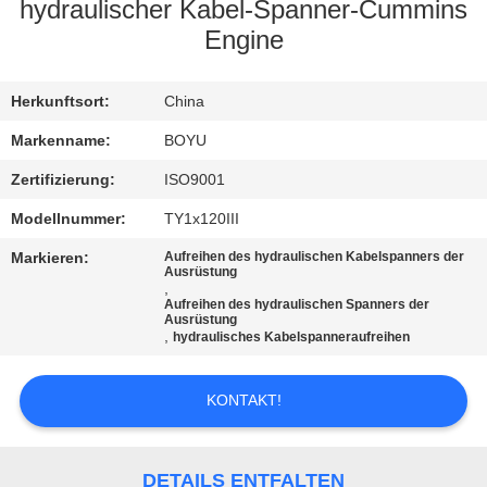
hydraulischer Kabel-Spanner-Cummins
TRETEN
Engine
SIE
Herkunftsort:
China
MIT
UNS
Markenname:
BOYU
IN
Zertifizierung:
ISO9001
VERBINDUNG
Modellnummer:
TY1x120III
Markieren:
Aufreihen des hydraulischen Kabelspanners der
Ausrüstung
NACHRICHTEN
,
Aufreihen des hydraulischen Spanners der
Ausrüstung
,
hydraulisches Kabelspanneraufreihen
FORDERN
SIE EIN
KONTAKT!
ZITAT
DETAILS ENTFALTEN