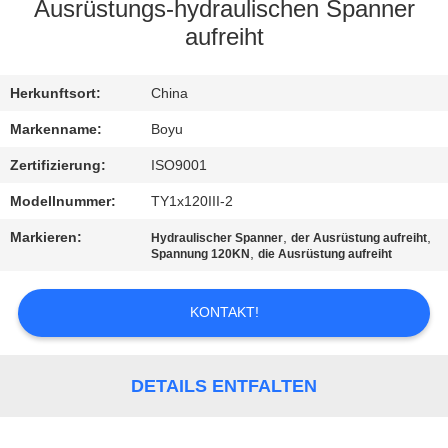
Ausrüstungs-hydraulischen Spanner
TRETEN
aufreiht
SIE
Herkunftsort:
China
MIT
UNS
Markenname:
Boyu
IN
Zertifizierung:
ISO9001
VERBINDUNG
Modellnummer:
TY1x120III-2
Markieren:
,
,
Hydraulischer Spanner
der Ausrüstung aufreiht
,
Spannung 120KN
die Ausrüstung aufreiht
NACHRICHTEN
KONTAKT!
FORDERN
SIE EIN
DETAILS ENTFALTEN
ZITAT