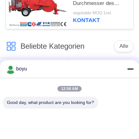
Durchmesser des
Ausrüstungs-
negotiable MOQ:1set
hydraulischen
KONTAKT
Spanner-1500mm
aufreiht
Beliebte Kategorien
Alle
Übertragungsleitung,
Obenliegende Linie,
boyu
die Ausrüstung
die Ausrüstung
aufreiht
aufreiht
12:58 AM
Spannung, die
Good day, what product are you looking for?
Gegendrehdrahtseil
Ausrüstung aufreiht
Zusammengerollter
Aufreihen von
Leiter-Flaschenzug
Blöcken