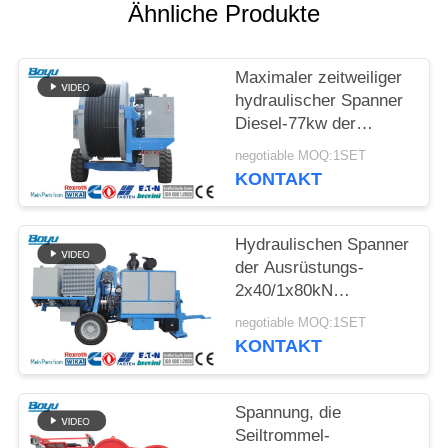
SITEMAP
Ähnliche Produkte
PRIVACY
Maximaler zeitweiliger
POLICY
hydraulischer Spanner
Diesel-77kw der
Spannungs-2x70kN
negotiable MOQ:1SET
langlebig
KONTAKT
Hydraulischen Spanner
der Ausrüstungs-
2x40/1x80kN
aufreihend, fugen Sie
negotiable MOQ:1SET
Zahl 2x5
KONTAKT
Spannung, die
Seiltrommel-