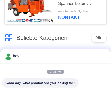
Spanner-Leiter-
Stringing Equipment
negotiable MOQ:1set
Hydraulic-Kabel-
KONTAKT
Spanner zieht
Beliebte Kategorien
Alle
Übertragungsleitung,
Obenliegende Linie,
boyu
die Ausrüstung
die Ausrüstung
aufreiht
aufreiht
2:28 PM
Spannung, die
Good day, what product are you looking for?
Gegendrehdrahtseil
Ausrüstung aufreiht
Zusammengerollter
Aufreihen von
Leiter-Flaschenzug
Blöcken