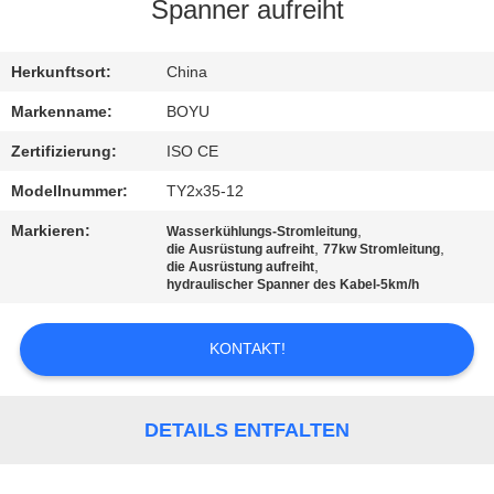
Spanner aufreiht
TRETEN
SIE
Herkunftsort:
China
MIT
Markenname:
BOYU
UNS
Zertifizierung:
ISO CE
IN
Modellnummer:
TY2x35-12
VERBINDUNG
Markieren:
,
Wasserkühlungs-Stromleitung
,
,
die Ausrüstung aufreiht
77kw Stromleitung
,
die Ausrüstung aufreiht
NACHRICHTEN
hydraulischer Spanner des Kabel-5km/h
KONTAKT!
FORDERN
SIE EIN
ZITAT
DETAILS ENTFALTEN