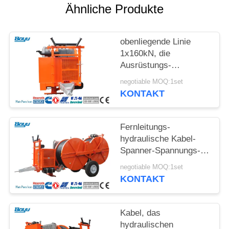
SITEMAP
Ähnliche Produkte
PRIVACY
obenliegende Linie
POLICY
1x160kN, die
Ausrüstungs-
hydraulischen Spanner
negotiable MOQ:1set
mit Wasserkühlungs-
KONTAKT
System-Maschine
aufreiht
Fernleitungs-
hydraulische Kabel-
Spanner-Spannungs-
Maschine für
negotiable MOQ:1set
obenliegende Linie
KONTAKT
Kabel, das
hydraulischen