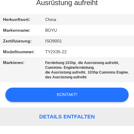
Ausrüstung aufreiht
TRETEN
SIE
Herkunftsort:
China
MIT
Markenname:
BOYU
UNS
Zertifizierung:
ISO9001
IN
Modellnummer:
TY2X35-22
VERBINDUNG
Markieren:
,
,
Fernleitung 103hp
die Ausrüstung aufreiht
,
Cummins- Enginefernleitung
,
,
die Ausrüstung aufreiht
103hp Cummins Engine
NACHRICHTEN
das Ausrüstung aufreiht
KONTAKT!
FORDERN
SIE EIN
ZITAT
DETAILS ENTFALTEN