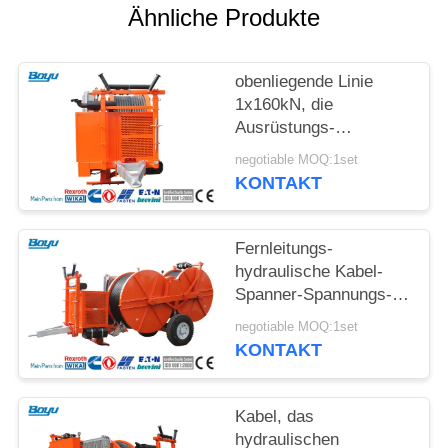
SITEMAP
Ähnliche Produkte
PRIVACY
obenliegende Linie
POLICY
1x160kN, die
Ausrüstungs-
hydraulischen Spanner
negotiable MOQ:1set
mit Wasserkühlungs-
KONTAKT
System-Maschine
aufreiht
Fernleitungs-
hydraulische Kabel-
Spanner-Spannungs-
Maschine für
negotiable MOQ:1set
obenliegende Linie
KONTAKT
Kabel, das
hydraulischen