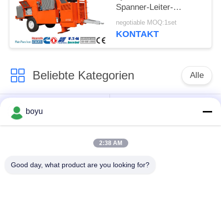
Spanner-Leiter-
Stringing Equipment
negotiable MOQ:1set
Hydraulic-Kabel-
KONTAKT
Spanner zieht
Beliebte Kategorien
Alle
Übertragungsleitung,
Obenliegende Linie,
boyu
die Ausrüstung
die Ausrüstung
aufreiht
aufreiht
2:38 AM
Spannung, die
Good day, what product are you looking for?
Gegendrehdrahtseil
Ausrüstung aufreiht
Zusammengerollter
Aufreihen von
Leiter-Flaschenzug
Blöcken