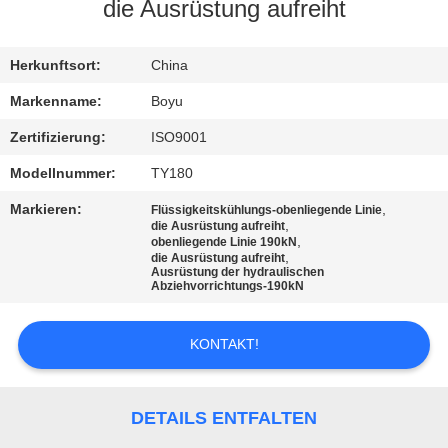
die Ausrüstung aufreiht
TRETEN
SIE
Herkunftsort:
China
MIT
Markenname:
Boyu
UNS
Zertifizierung:
ISO9001
IN
Modellnummer:
TY180
VERBINDUNG
Markieren:
,
Flüssigkeitskühlungs-obenliegende Linie
,
die Ausrüstung aufreiht
,
obenliegende Linie 190kN
,
NACHRICHTEN
die Ausrüstung aufreiht
Ausrüstung der hydraulischen
Abziehvorrichtungs-190kN
FORDERN
KONTAKT!
SIE EIN
ZITAT
DETAILS ENTFALTEN