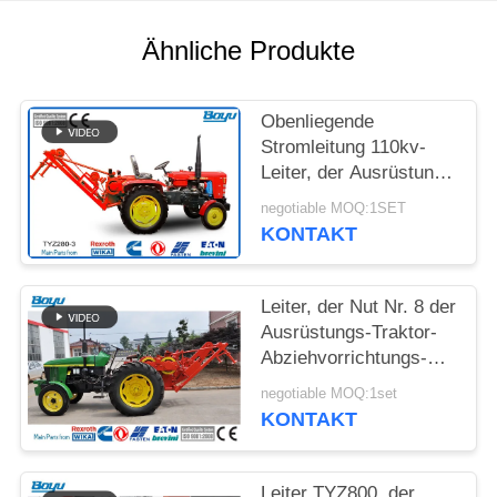
SITEMAP
Ähnliche Produkte
PRIVACY
POLICY
Obenliegende
Stromleitung 110kv-
Leiter, der Ausrüstung
OPGW ADSS, Kabel-
negotiable MOQ:1SET
Traktor-
KONTAKT
Abziehvorrichtung
aufreiht
Leiter, der Nut Nr. 8 der
Ausrüstungs-Traktor-
Abziehvorrichtungs-
TYZ800 aufreiht
negotiable MOQ:1set
KONTAKT
Leiter TYZ800, der