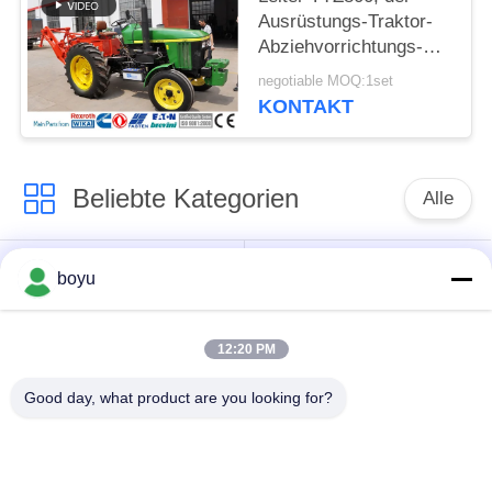
Ausrüstungs-Traktor-
Abziehvorrichtungs-
Abziehvorrichtungs-
negotiable MOQ:1set
Rad-Durchmesser
KONTAKT
450mm aufreiht
Beliebte Kategorien
Alle
Übertragungsleitung,
Obenliegende Linie,
boyu
die Ausrüstung
die Ausrüstung
aufreiht
aufreiht
12:20 PM
Spannung, die
Good day, what product are you looking for?
Gegendrehdrahtseil
Ausrüstung aufreiht
Zusammengerollter
Aufreihen von