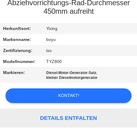
Abziehvorrichtungs-Rad-Durchmesser
TRETEN
450mm aufreiht
SIE
Herkunftsort:
Yixing
MIT
UNS
Markenname:
boyu
IN
Zertifizierung:
iso
VERBINDUNG
Modellnummer:
TYZ800
Markieren:
,
Diesel-Motor-Generator-Satz
kleiner Dieselmotorgenerator
NACHRICHTEN
KONTAKT!
FORDERN
SIE EIN
DETAILS ENTFALTEN
ZITAT