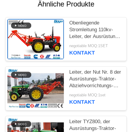
SITEMAP
Ähnliche Produkte
PRIVACY
Obenliegende
POLICY
Stromleitung 110kv-
Leiter, der Ausrüstung
OPGW ADSS, Kabel-
negotiable MOQ:1SET
Traktor-
KONTAKT
Abziehvorrichtung
aufreiht
Leiter, der Nut Nr. 8 der
Ausrüstungs-Traktor-
Abziehvorrichtungs-
TYZ800 aufreiht
negotiable MOQ:1set
KONTAKT
Leiter TYZ800, der
Ausrüstungs-Traktor-