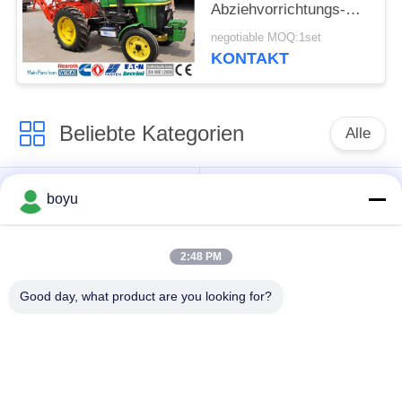
Abziehvorrichtungs-
Abziehvorrichtungs-
negotiable MOQ:1set
Rad-Durchmesser
KONTAKT
450mm aufreiht
Beliebte Kategorien
Alle
Übertragungsleitung,
Obenliegende Linie,
boyu
die Ausrüstung
die Ausrüstung
aufreiht
aufreiht
2:48 PM
Spannung, die
Good day, what product are you looking for?
Gegendrehdrahtseil
Ausrüstung aufreiht
Zusammengerollter
Aufreihen von
Leiter-Flaschenzug
Blöcken