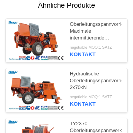
SITEMAP
Ähnliche Produkte
PRIVACY
Oberleitungsspannvorrichtu
POLICY
Maximale
intermittierende
Zugkraft 2x70kN
negotiable MOQ:1 SATZ
Hydraulische
KONTAKT
Spannmaschine
Hydraulische
Oberleitungsspannvorrichtu
2x70kN
negotiable MOQ:1 SATZ
KONTAKT
TY2X70
Oberleitungsspannwerkzeug