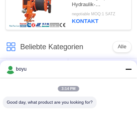
Hydraulik-
Spannaggregat
negotiable MOQ:1 SATZ
KONTAKT
Beliebte Kategorien
Alle
Übertragungsleitung,
Obenliegende Linie,
boyu
die Ausrüstung
die Ausrüstung
aufreiht
aufreiht
3:14 PM
Spannung, die
Good day, what product are you looking for?
Gegendrehdrahtseil
Ausrüstung aufreiht
Zusammengerollter
Aufreihen von
Leiter-Flaschenzug
Blöcken