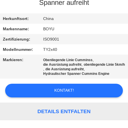
Spanner aufreiht
TRETEN
SIE
Herkunftsort:
China
MIT
Markenname:
BOYU
UNS
Zertifizierung:
ISO9001
IN
Modellnummer:
TY2x40
VERBINDUNG
Markieren:
,
Obenliegende Linie Cumminss
,
die Ausrüstung aufreiht
obenliegende Linie 5km/h
,
,
die Ausrüstung aufreiht
NACHRICHTEN
Hydraulischer Spanner Cummins Engine
KONTAKT!
FORDERN
SIE EIN
ZITAT
DETAILS ENTFALTEN