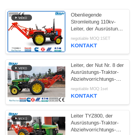
SITEMAP
Obenliegende
PRIVACY
Stromleitung 110kv-
Leiter, der Ausrüstung
POLICY
OPGW ADSS, Kabel-
negotiable MOQ:1SET
Traktor-
KONTAKT
Abziehvorrichtung
aufreiht
Leiter, der Nut Nr. 8 der
Ausrüstungs-Traktor-
Abziehvorrichtungs-
TYZ800 aufreiht
negotiable MOQ:1set
KONTAKT
Leiter TYZ800, der
Ausrüstungs-Traktor-
Abziehvorrichtungs-