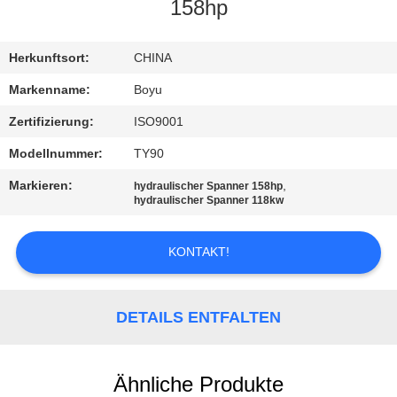
158hp
TRETEN
SIE
Herkunftsort:
CHINA
MIT
Markenname:
Boyu
UNS
Zertifizierung:
ISO9001
IN
Modellnummer:
TY90
VERBINDUNG
Markieren:
,
hydraulischer Spanner 158hp
hydraulischer Spanner 118kw
NACHRICHTEN
KONTAKT!
FORDERN
SIE EIN
DETAILS ENTFALTEN
ZITAT
Ähnliche Produkte