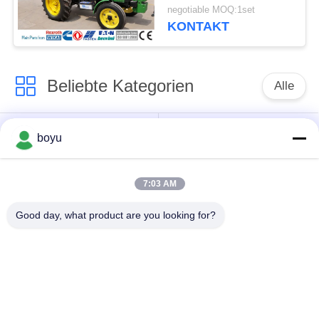
Abziehvorrichtungs-
negotiable MOQ:1set
Rad-Durchmesser
KONTAKT
450mm aufreiht
Beliebte Kategorien
Alle
Übertragungsleitung,
Obenliegende Linie,
boyu
die Ausrüstung
die Ausrüstung
aufreiht
aufreiht
7:03 AM
Spannung, die
Good day, what product are you looking for?
Gegendrehdrahtseil
Ausrüstung aufreiht
Zusammengerollter
Aufreihen von
Leiter-Flaschenzug
Blöcken