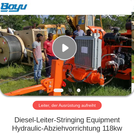
Yixing
Boyu
Electric
Power
Machinery
Co.,LTD.
All
Rights
HAUS
Reserved.
PRODUKTE
ÜBER
UNS
FABRIK-
AUSFLUG
Leiter, der Ausrüstung aufreiht
Diesel-Leiter-Stringing Equipment
QUALITÄTSKONTROLLE
Hydraulic-Abziehvorrichtung 118kw