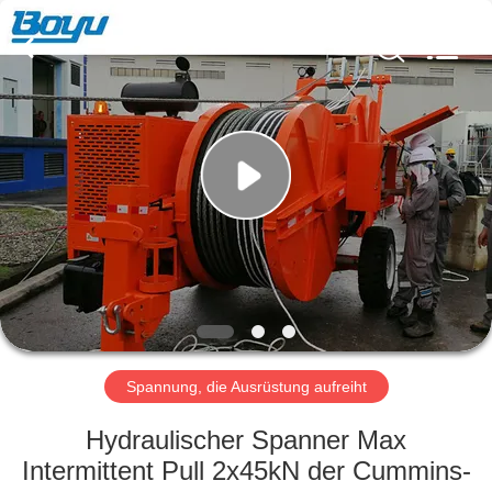
Yixing
Boyu
Electric
Power
Machinery
Co.,LTD.
All
Rights
HAUS
Reserved.
PRODUKTE
ÜBER
UNS
FABRIK-
AUSFLUG
Spannung, die Ausrüstung aufreiht
Hydraulischer Spanner Max
QUALITÄTSKONTROLLE
Intermittent Pull 2x45kN der Cummins-