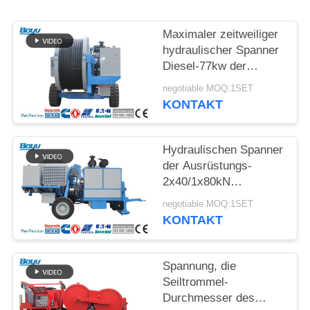
SITEMAP
Maximaler zeitweiliger
PRIVACY
hydraulischer Spanner
Diesel-77kw der
POLICY
Spannungs-2x70kN
negotiable MOQ:1SET
langlebig
KONTAKT
Hydraulischen Spanner
der Ausrüstungs-
2x40/1x80kN
aufreihend, fugen Sie
negotiable MOQ:1SET
Zahl 2x5
KONTAKT
Spannung, die
Seiltrommel-
Durchmesser des