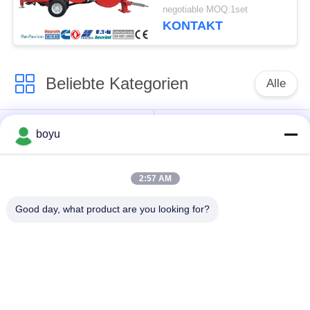
Ausrüstungs-
negotiable MOQ:1set
hydraulischen
KONTAKT
Spanner-1500mm
aufreiht
Beliebte Kategorien
Alle
Übertragungsleitung,
Obenliegende Linie,
boyu
die Ausrüstung
die Ausrüstung
aufreiht
aufreiht
2:57 AM
Spannung, die
Good day, what product are you looking for?
Gegendrehdrahtseil
Ausrüstung aufreiht
Zusammengerollter
Aufreihen von
Leiter-Flaschenzug
Blöcken