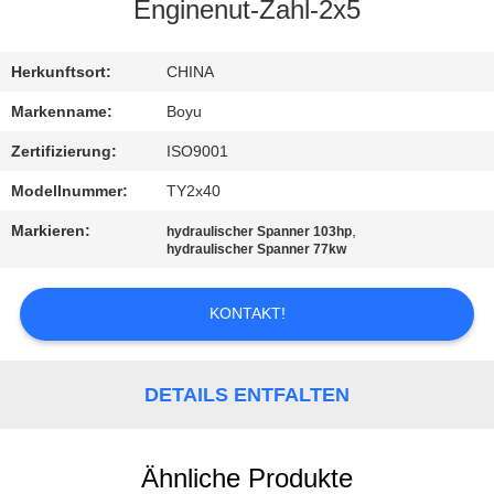
Enginenut-Zahl-2x5
TRETEN
SIE
Herkunftsort:
CHINA
MIT
Markenname:
Boyu
UNS
Zertifizierung:
ISO9001
IN
Modellnummer:
TY2x40
VERBINDUNG
Markieren:
,
hydraulischer Spanner 103hp
hydraulischer Spanner 77kw
NACHRICHTEN
KONTAKT!
FORDERN
SIE EIN
DETAILS ENTFALTEN
ZITAT
Ähnliche Produkte