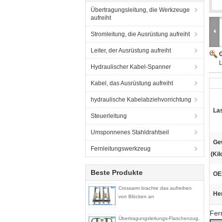
Übertragungsleitung, die Werkzeuge
aufreiht
Stromleitung, die Ausrüstung aufreiht
Leiter, der Ausrüstung aufreiht
G
L
Hydraulischer Kabel-Spanner
Kabel, das Ausrüstung aufreiht
hydraulische Kabelabziehvorrichtung
Las
Steuerleitung
Umsponnenes Stahldrahtseil
Ge
Fernleitungswerkzeug
(Ki
Beste Produkte
OE
Crossarm brachte das aufreihen
He
von Blöcken an
Fer
Übertragungsleitungs-Flaschenzug,