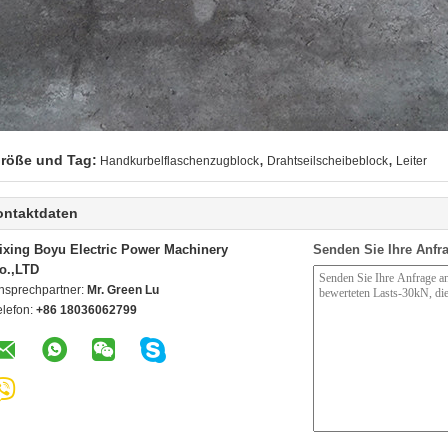
,
,
röße und Tag:
Handkurbelflaschenzugblock
Drahtseilscheibeblock
Leiter
ontaktdaten
ixing Boyu Electric Power Machinery
Senden Sie Ihre Anfra
o.,LTD
nsprechpartner:
Mr. Green Lu
elefon:
+86 18036062799