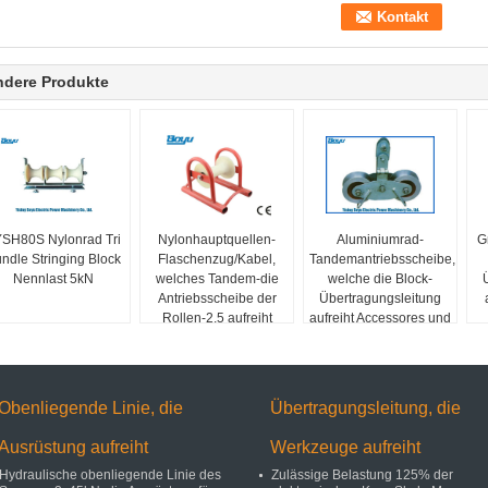
ndere Produkte
SH80S Nylonrad Tri
Nylonhauptquellen-
Aluminiumrad-
G
ndle Stringing Block
Flaschenzug/Kabel,
Tandemantriebsscheibe,
Nennlast 5kN
welches Tandem-die
welche die Block-
Antriebsscheibe der
Übertragungsleitung
Rollen-2,5 aufreiht
aufreiht Accessores und
Block legt
Werkzeuge aufreiht
Obenliegende Linie, die
Übertragungsleitung, die
Ausrüstung aufreiht
Werkzeuge aufreiht
Hydraulische obenliegende Linie des
Zulässige Belastung 125% der