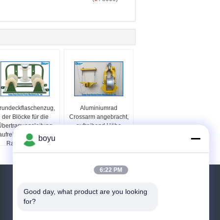
rundeckflaschenzug,
Aluminiumrad
der Blöcke für die
Crossarm angebracht,
Übertragungsleitung
aufreihend Höhe
aufreiht Zubehör mit
95~159mm Blöcke
boyu
Rad 3 aufreiht
Capliper-Breiten-
99~175mm Capliper
6:22 PM
Referenzen
Good day, what product are you looking 
for?
Senden Sie