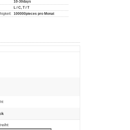
10-30days
L / C, T / T
igkeit:
100000pieces pro Monat
ht
ck
reiht