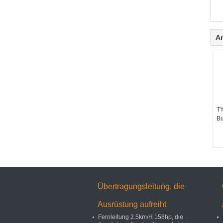
A
TY
Bu
Übertragungsleitung, die
Ausrüstung aufreiht
Fernleitung 2.5km/H 158hp, die