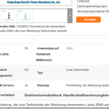
Lieferzeit:
Zahlungsbedingungen:
Versorgungsmaterial-Fäh
Kontakt
roßes Bild :
ISO9001 Fernleitung der bewerteten
asts-30kN, die lose Werkzeug-Seilscheibe aufreiht
30
Anwendung auf
<11>
t (kN):
Stahldraht
(Millimeter):
wicht
6,5
Lose Seilscheibe
Typ:
logramm):
M Service:
Ja
Nutzung:
Fernleitung, die Werkzeug aufrei
Drahtseilscheibeblock
Handkurbelflaschenzugblo
rvorheben:
,
nleitung, die lose Seilscheibe der Werkzeug-bewerteten Lasts-30kN auf