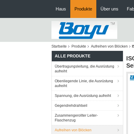
Haus
Produkte
Über uns
Fab
Startseite
Produkte
Aufreihen von Blöcken
I
ALLE PRODUKTE
IS
Se
Übertragungsleitung, die Ausrüstung
aufreiht
Obenliegende Linie, die Ausrüstung
aufreiht
Spannung, die Ausrüstung aufreiht
Gegendrehdrahtseil
Zusammengerollter Leiter-
Flaschenzug
Aufreihen von Blöcken