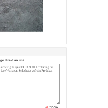
ge direkt an uns
(
0
/ 3000)