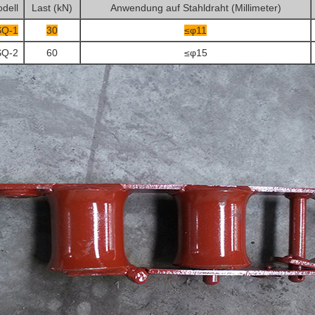
dell
Last (kN)
Anwendung auf Stahldraht (Millimeter)
SQ-1
30
≤φ11
SQ-2
60
≤φ15