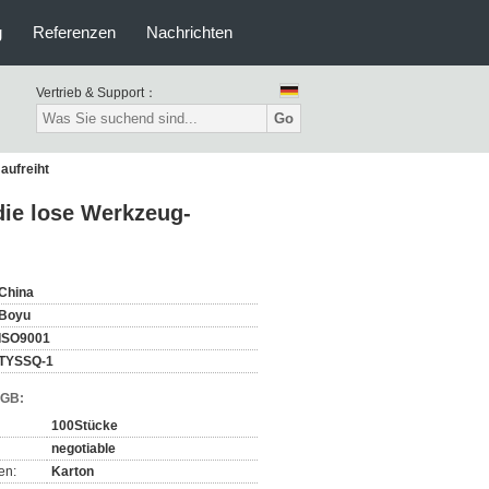
g
Referenzen
Nachrichten
Vertrieb & Support：
Go
aufreiht
die lose Werkzeug-
China
Boyu
ISO9001
TYSSQ-1
AGB:
100Stücke
negotiable
en:
Karton