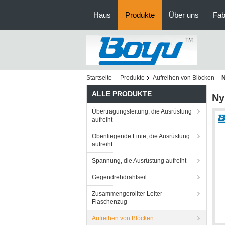
Haus
Produkte
Über uns
Fab
Startseite
Produkte
Aufreihen von Blöcken
N
ALLE PRODUKTE
Ny
Übertragungsleitung, die Ausrüstung
aufreiht
Obenliegende Linie, die Ausrüstung
aufreiht
Spannung, die Ausrüstung aufreiht
Gegendrehdrahtseil
Zusammengerollter Leiter-
Flaschenzug
Aufreihen von Blöcken