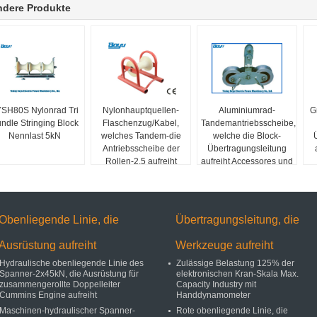
ndere Produkte
SH80S Nylonrad Tri
Nylonhauptquellen-
Aluminiumrad-
G
ndle Stringing Block
Flaschenzug/Kabel,
Tandemantriebsscheibe,
Nennlast 5kN
welches Tandem-die
welche die Block-
Antriebsscheibe der
Übertragungsleitung
Rollen-2,5 aufreiht
aufreiht Accessores und
Block legt
Werkzeuge aufreiht
Obenliegende Linie, die
Übertragungsleitung, die
Ausrüstung aufreiht
Werkzeuge aufreiht
Hydraulische obenliegende Linie des
Zulässige Belastung 125% der
Spanner-2x45kN, die Ausrüstung für
elektronischen Kran-Skala Max.
zusammengerollte Doppelleiter
Capacity Industry mit
Cummins Engine aufreiht
Handdynamometer
Maschinen-hydraulischer Spanner-
Rote obenliegende Linie, die