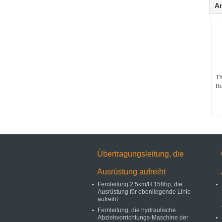
A
TY
Bu
Übertragungsleitung, die
Ausrüstung aufreiht
Fernleitung 2.5km/H 158hp, die
Ausrüstung für obenliegende Linie
aufreiht
Fernleitung, die hydraulische
Abziehvorrichtungs-Maschine der