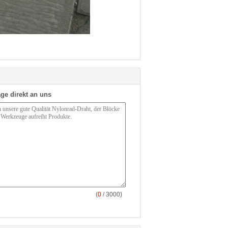
ge direkt an uns
(
0
/ 3000)