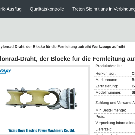
rik-Ausflug
Qualitätskontrolle
Treten Sie mit uns in Verbindun
ylonrad-Draht, der Blöcke für die Fernleitung aufreiht Werkzeuge aufreiht
lonrad-Draht, der Blöcke für die Fernleitung au
Produktdetails:
Herkunftsort:
C
Markenname:
B
Zertifizierung:
I
Modellnummer:
S
Zahlung und Versand 
Min Bestellmenge:
Preis:
Verpackung Information
Lieferzeit: