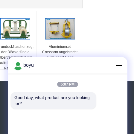
rundeckflaschenzug,
Aluminiumrad
der Blöcke für die
Crossarm angebracht,
Übertragungsleitung
aufreihend Höhe
aufreiht Zubehör mit
95~159mm Blöcke
boyu
Rad 3 aufreiht
Capliper-Breiten-
99~175mm Capliper
5:07 PM
Referenzen
Good day, what product are you looking 
for?
Senden Sie
E-Mail
Sitemap
|