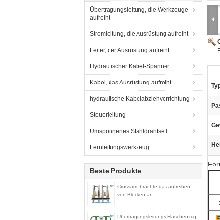
Übertragungsleitung, die Werkzeuge
aufreiht
Stromleitung, die Ausrüstung aufreiht
G
Leiter, der Ausrüstung aufreiht
F
Hydraulischer Kabel-Spanner
Kabel, das Ausrüstung aufreiht
Typ
hydraulische Kabelabziehvorrichtung
Pas
Steuerleitung
Ge
Umsponnenes Stahldrahtseil
He
Fernleitungswerkzeug
Fer
Beste Produkte
Crossarm brachte das aufreihen
von Blöcken an
Übertragungsleitungs-Flaschenzug,