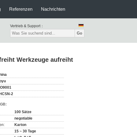
g
Referenzen
Nachrichten
Vertrieb & Support：
Go
freiht Werkzeuge aufreiht
hina
oyu
SO9001
HCSN-2
AGB:
100 Sätze
negotiable
en:
Karton
15 ~ 30 Tage