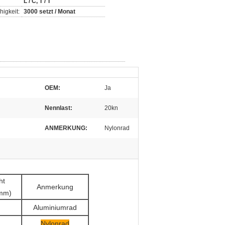
L / C, T / T
igkeit:
3000 setzt / Monat
OEM:
Ja
Nennlast:
20kn
ANMERKUNG:
Nylonrad
ht
Anmerkung
amm)
Aluminiumrad
Nylonrad