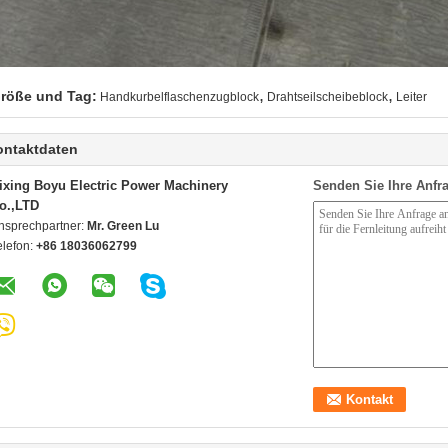
,
,
röße und Tag:
Handkurbelflaschenzugblock
Drahtseilscheibeblock
Leiter
ontaktdaten
ixing Boyu Electric Power Machinery
Senden Sie Ihre Anfra
o.,LTD
nsprechpartner:
Mr. Green Lu
elefon:
+86 18036062799