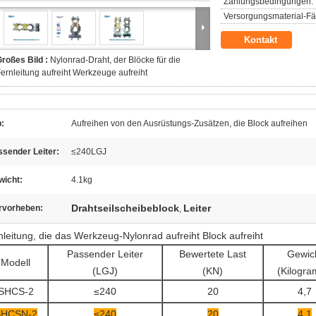
Zahlungsbedingungen:
Versorgungsmaterial-Fäh
Kontakt
roßes Bild :
Nylonrad-Draht, der Blöcke für die
ernleitung aufreiht Werkzeuge aufreiht
:
Aufreihen von den Ausrüstungs-Zusätzen, die Block aufreihen
sender Leiter:
≤240LGJ
wicht:
4.1kg
Drahtseilscheibeblock
Leiter
rvorheben:
,
nleitung, die das Werkzeug-Nylonrad aufreiht Block aufreiht
Passender Leiter
Bewertete Last
Gewic
Modell
(LGJ)
(KN)
(Kilogr
SHCS-2
≤240
20
4,7
SHCSN-2
≤240
20
4,1