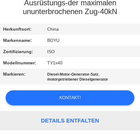
Ausrüstungs-der maximalen
TRETEN
ununterbrochenen Zug-40kN
SIE
Herkunftsort:
China
MIT
UNS
Markenname:
BOYU
IN
Zertifizierung:
ISO
VERBINDUNG
Modellnummer:
TY1x40
Markieren:
,
Diesel-Motor-Generator-Satz
motorgetriebener Dieselgenerator
NACHRICHTEN
KONTAKT!
FORDERN
SIE EIN
DETAILS ENTFALTEN
ZITAT