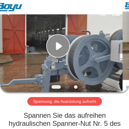
Yixing
Boyu
Electric
Power
Machinery
Co.,LTD.
All
Rights
HAUS
Reserved.
PRODUKTE
ÜBER
UNS
FABRIK-
AUSFLUG
Spannung, die Ausrüstung aufreiht
Spannen Sie das aufreihen
QUALITÄTSKONTROLLE
hydraulischen Spanner-Nut Nr. 5 des