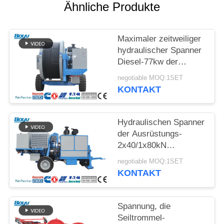
SITEMAP
Ähnliche Produkte
PRIVACY
Maximaler zeitweiliger
POLICY
hydraulischer Spanner
Diesel-77kw der
Spannungs-2x70kN
negotiable MOQ:1SET
langlebig
KONTAKT
Hydraulischen Spanner
der Ausrüstungs-
2x40/1x80kN
aufreihend, fugen Sie
negotiable MOQ:1SET
Zahl 2x5
KONTAKT
Spannung, die
Seiltrommel-