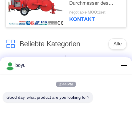
Durchmesser des
Ausrüstungs-
negotiable MOQ:1set
hydraulischen
KONTAKT
Spanner-1500mm
aufreiht
Beliebte Kategorien
Alle
Übertragungsleitung,
Obenliegende Linie,
boyu
die Ausrüstung
die Ausrüstung
aufreiht
aufreiht
2:44 PM
Spannung, die
Good day, what product are you looking for?
Gegendrehdrahtseil
Ausrüstung aufreiht
Zusammengerollter
Aufreihen von
Leiter-Flaschenzug
Blöcken