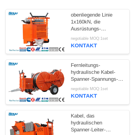
SITEMAP
obenliegende Linie
PRIVACY
1x160kN, die
Ausrüstungs-
POLICY
hydraulischen Spanner
negotiable MOQ:1set
mit Wasserkühlungs-
KONTAKT
System-Maschine
aufreiht
Fernleitungs-
hydraulische Kabel-
Spanner-Spannungs-
Maschine für
negotiable MOQ:1set
obenliegende Linie
KONTAKT
Kabel, das
hydraulischen
Spanner-Leiter-