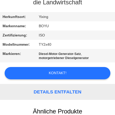
die Landwirtschaft
TRETEN
SIE
Herkunftsort:
Yixing
MIT
Markenname:
BOYU
UNS
Zertifizierung:
ISO
IN
Modellnummer:
TY2x40
VERBINDUNG
Markieren:
,
Diesel-Motor-Generator-Satz
motorgetriebener Dieselgenerator
NACHRICHTEN
KONTAKT!
FORDERN
SIE EIN
DETAILS ENTFALTEN
ZITAT
Ähnliche Produkte