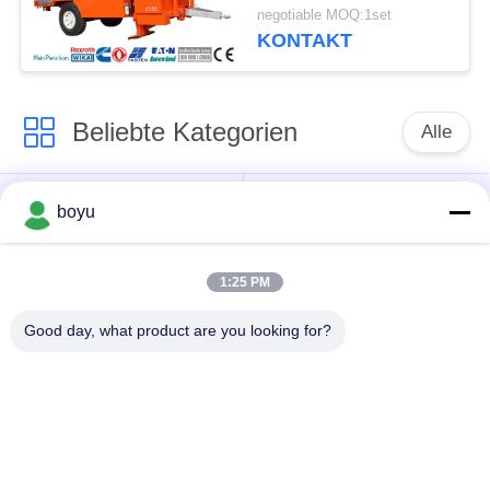
Stringing Equipment
negotiable MOQ:1set
Hydraulic-Kabel-
KONTAKT
Spanner zieht
Beliebte Kategorien
Alle
Übertragungsleitung,
Obenliegende Linie,
boyu
die Ausrüstung
die Ausrüstung
aufreiht
aufreiht
1:25 PM
Spannung, die
Good day, what product are you looking for?
Gegendrehdrahtseil
Ausrüstung aufreiht
Zusammengerollter
Aufreihen von
Leiter-Flaschenzug
Blöcken