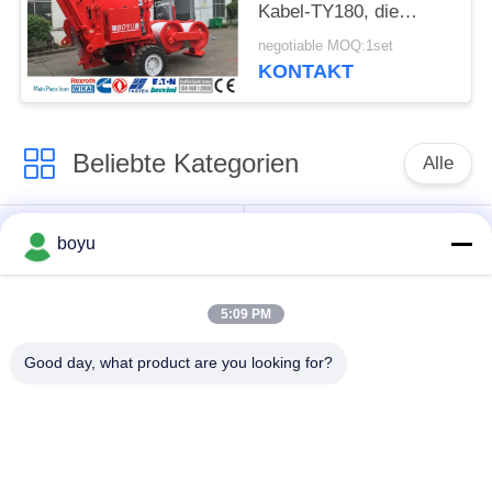
Kabel-TY180, die
Ausrüstung Max Speed
negotiable MOQ:1set
5 km/h aufreiht
KONTAKT
Beliebte Kategorien
Alle
Übertragungsleitung,
Obenliegende Linie,
boyu
die Ausrüstung
die Ausrüstung
aufreiht
aufreiht
5:09 PM
Spannung, die
Good day, what product are you looking for?
Gegendrehdrahtseil
Ausrüstung aufreiht
Zusammengerollter
Aufreihen von
Leiter-Flaschenzug
Blöcken