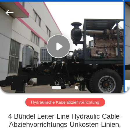
Yixing
Boyu
Electric
Power
Machinery
Co.,LTD.
All
Rights
HAUS
Reserved.
PRODUKTE
ÜBER
UNS
FABRIK-
AUSFLUG
Hydraulische Kabelabziehvorrichtung
4 Bündel Leiter-Line Hydraulic Cable-
QUALITÄTSKONTROLLE
Abziehvorrichtungs-Unkosten-Linien,