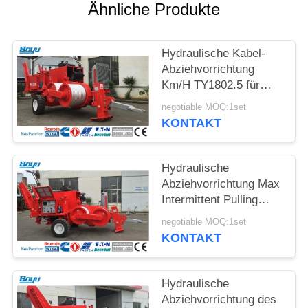
SITEMAP
Ähnliche Produkte
PRIVACY
Hydraulische Kabel-
POLICY
Abziehvorrichtung
Km/H TY1802.5 für
Fernleitungs-Bau
negotiable MOQ:1set
KONTAKT
Hydraulische
Abziehvorrichtung Max
Intermittent Pulling
Force 180kN des
negotiable MOQ:1set
Kabel-TY180
KONTAKT
Hydraulische
Abziehvorrichtung des