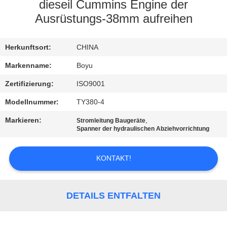
dieseil Cummins Engine der
TRETEN
Ausrüstungs-38mm aufreihen
SIE
Herkunftsort:
CHINA
MIT
UNS
Markenname:
Boyu
IN
Zertifizierung:
ISO9001
VERBINDUNG
Modellnummer:
TY380-4
Markieren:
,
Stromleitung Baugeräte
Spanner der hydraulischen Abziehvorrichtung
NACHRICHTEN
KONTAKT!
FORDERN
SIE EIN
DETAILS ENTFALTEN
ZITAT