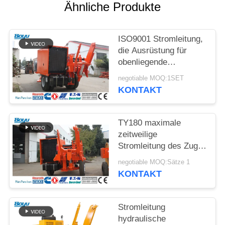
SITEMAP
Ähnliche Produkte
PRIVACY
ISO9001 Stromleitung,
POLICY
die Ausrüstung für
obenliegende
aufreihende Nut Nr. 10
negotiable MOQ:1SET
aufreiht
KONTAKT
TY180 maximale
zeitweilige
Stromleitung des Zug-
190kN, die Ausrüstung
negotiable MOQ:Sätze 1
aufreiht
KONTAKT
Stromleitung
hydraulische