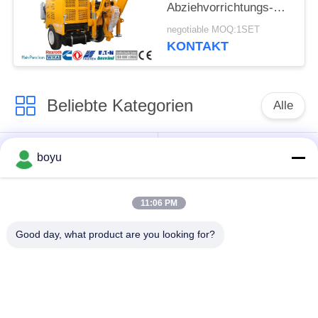
Abziehvorrichtungs-
Max Pulls 100kn, die
negotiable MOQ:1SET
Ausrüstung aufreiht
KONTAKT
Beliebte Kategorien
Alle
Übertragungsleitung,
Obenliegende Linie,
boyu
die Ausrüstung
die Ausrüstung
aufreiht
aufreiht
11:06 PM
Spannung, die
Good day, what product are you looking for?
Gegendrehdrahtseil
Ausrüstung aufreiht
Zusammengerollter
Aufreihen von
Leiter-Flaschenzug
Blöcken