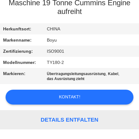
Maschine 19 Tonne Cummins Engine
TRETEN
aufreiht
SIE
Herkunftsort:
CHINA
MIT
UNS
Markenname:
Boyu
IN
Zertifizierung:
ISO9001
VERBINDUNG
Modellnummer:
TY180-2
Markieren:
,
,
Übertragungsleitungsausrüstung
Kabel
das Ausrüstung zieht
NACHRICHTEN
KONTAKT!
FORDERN
SIE EIN
DETAILS ENTFALTEN
ZITAT