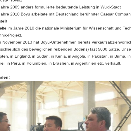
ngsu-Provinz
Jahre 2009 anders formulierte bedeutende Leistung in Wuxi-Stadt
Jahre 2010 Boyu arbeitete mit Deutschland berühmter Caesar Compa
tellt
ielte im Jahre 2010 die nationale Ministerium für Wissenschaft und Te
hnik-Projekt.
 November 2013 hat Boyu-Unternehmen bereits Verkaufsabziehvorri
sschließlich des beweglichen reibenden Bodens) fast 5000 Sätze. Unser
ten, in England, in Sudan, in Kenia, in Angola, in Pakistan, in Birma, in 
ei, in Peru, in Kolumbien, in Brasilien, in Argentinien etc. verkauft.
nden: