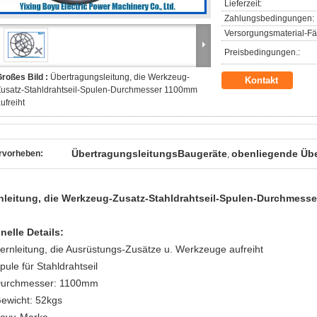
Lieferzeit:
Zahlungsbedingungen:
Versorgungsmaterial-Fäh
Preisbedingungen.:
roßes Bild :
Übertragungsleitung, die Werkzeug-
Kontakt
Zusatz-Stahldrahtseil-Spulen-Durchmesser 1100mm
ufreiht
ÜbertragungsleitungsBaugeräte
obenliegende Übe
rvorheben:
,
nleitung, die Werkzeug-Zusatz-Stahldrahtseil-Spulen-Durchmesse
nelle Details:
Fernleitung, die Ausrüstungs-Zusätze u. Werkzeuge aufreiht
pule für Stahldrahtseil
Durchmesser: 1100mm
Gewicht: 52kgs