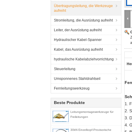
Übertragungsleitung, die Werkzeuge
aufreiht
Stromleitung, die Ausrüstung aufreiht
Leiter, der Ausrüstung aufreiht
G
Hydraulischer Kabel-Spanner
a
Kabel, das Ausrüstung aufreiht
hydraulische Kabelabziehvorrichtung
He
Steuerleitung
Umsponnenes Stahldrahtseil
Fer
Fernleitungswerkzeug
Sch
Beste Produkte
1. 
2. S
Leitungsmontagewerkzeuge für
Freileitungen
3. 
4. 
30kN Einzelkopf-Provisorische