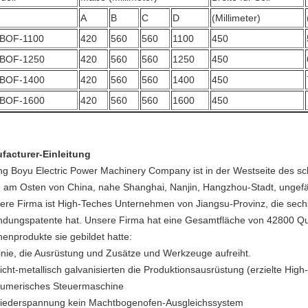
A
B
C
D
(Millimeter)
BOF-1100
420
560
560
1100
450
BOF-1250
420
560
560
1250
450
BOF-1400
420
560
560
1400
450
BOF-1600
420
560
560
1600
450
facturer-Einleitung
ing Boyu Electric Power Machinery Company ist in der Westseite des s
d am Osten von China, nahe Shanghai, Nanjin, Hangzhou-Stadt, ungefä
ere Firma ist High-Teches Unternehmen von Jiangsu-Provinz, die sechs
indungspatente hat. Unsere Firma hat eine Gesamtfläche von 42800 Q
henprodukte sie gebildet hatte:
inie, die Ausrüstung und Zusätze und Werkzeuge aufreiht.
icht-metallisch galvanisierten die Produktionsausrüstung (erzielte Hig
umerisches Steuermaschine
iederspannung kein Machtbogenofen-Ausgleichssystem