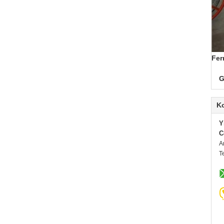
Fer
G
K
Y
C
A
T