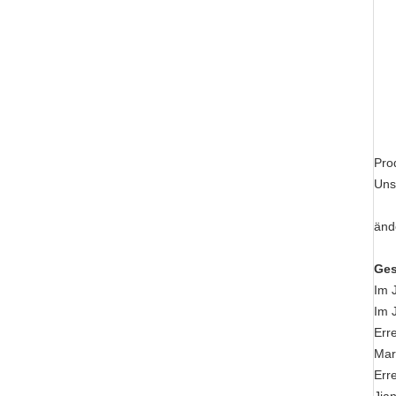
Mas
Hau
Hau
End
Hyd
2. 
Pro
Uns
3. 
änd
4. 
Ges
Im 
Im 
Err
Mar
Err