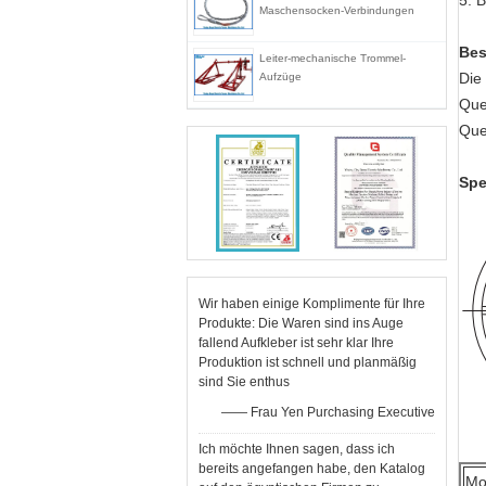
5.
B
Maschensocken-Verbindungen
Bes
Leiter-mechanische Trommel-
Die
Aufzüge
Que
Que
Spe
Wir haben einige Komplimente für Ihre
Produkte: Die Waren sind ins Auge
fallend Aufkleber ist sehr klar Ihre
Produktion ist schnell und planmäßig
sind Sie enthus
—— Frau Yen Purchasing Executive
Ich möchte Ihnen sagen, dass ich
bereits angefangen habe, den Katalog
Mo