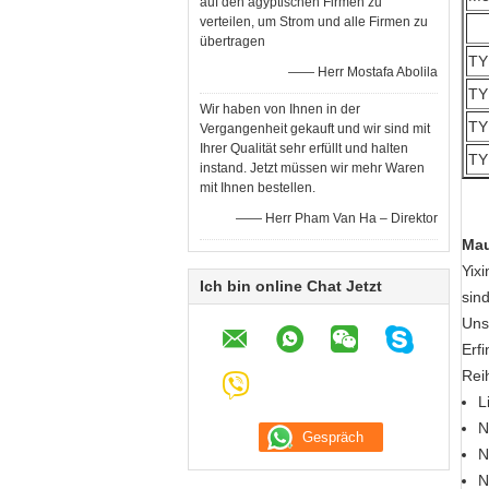
auf den ägyptischen Firmen zu
verteilen, um Strom und alle Firmen zu
übertragen
TY
—— Herr Mostafa Abolila
TY
Wir haben von Ihnen in der
TY
Vergangenheit gekauft und wir sind mit
Ihrer Qualität sehr erfüllt und halten
TY
instand. Jetzt müssen wir mehr Waren
mit Ihnen bestellen.
—— Herr Pham Van Ha – Direktor
Mau
Yix
Ich bin online Chat Jetzt
sin
Uns
Erf
Rei
L
N
N
N