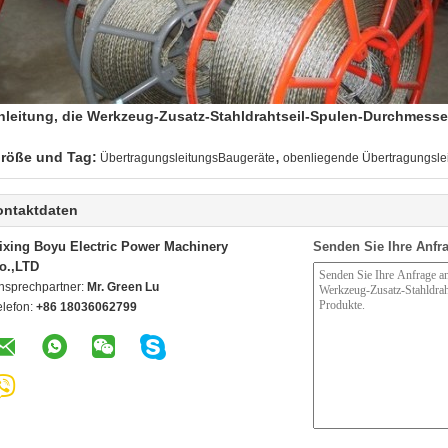
nleitung, die Werkzeug-Zusatz-Stahldrahtseil-Spulen-Durchmesse
,
röße und Tag:
ÜbertragungsleitungsBaugeräte
obenliegende Übertragungsle
ontaktdaten
ixing Boyu Electric Power Machinery
Senden Sie Ihre Anfra
o.,LTD
nsprechpartner:
Mr. Green Lu
elefon:
+86 18036062799