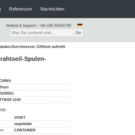
g
Referenzen
Nachrichten
Vertrieb & Support：
+86-180-36062799
Go
l-Spulen-Durchmesser 1100mm aufreiht
rahtseil-Spulen-
CHINA
Boyu
ISO9001
TYBOF-1100
AGB:
10SET
negotiable
en:
CONTAINER