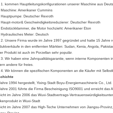
1. kommen Hauptleitungskonfigurationen unserer Maschine aus Deut
chine: Amerikaner Cummins
ptpumpe: Deutscher Rexroth
pt-motor& Geschwindigkeitsreduzierer: Deutscher Rexroth
stückklammer, die Motor hochzieht: Amerikaner Eton
raulisches Meter: Deutsch
Unsere Firma wurde im Jahre 1997 gegründet und hatte 15 Jahre re
duktverkäufe in den entfernten Märkten: Sudan, Kenia, Angola, Pakistan
er Produkt ist auch im Porzellan sehr populär.
Wir haben eine Jahrqualitätsgarantie, wenn interne Komponenten inn
ern andere für freies.
Wir können die spezifischen Komponenten an die Käufer mit Selbstko
chichte
Jahre 1994 hergestellt, Yixing-Stadt Boyu-Energiemaschinerie Co., Ltd.
Jahre 2001 führte die Firma Bescheinigung ISO9001 und erreicht das AA
eicht im Jahre 2006 das Wuxi-Stadtvertrags-Vertrauenswürdigkeitsunt
kenprodukt in Wuxi-Stadt
eicht im Jahre 2007 das High-Teche Unternehmen von Jiangsu-Provinz