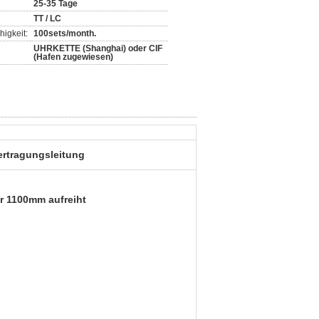
25-35 Tage
TT / LC
igkeit:
100sets/month.
UHRKETTE (Shanghai) oder CIF
(Hafen zugewiesen)
rtragungsleitung
r 1100mm aufreiht