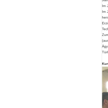
Jia
Im 
Im 
hers
Erz
Tec
Zum
(au
Ägyp
Türk
Ku