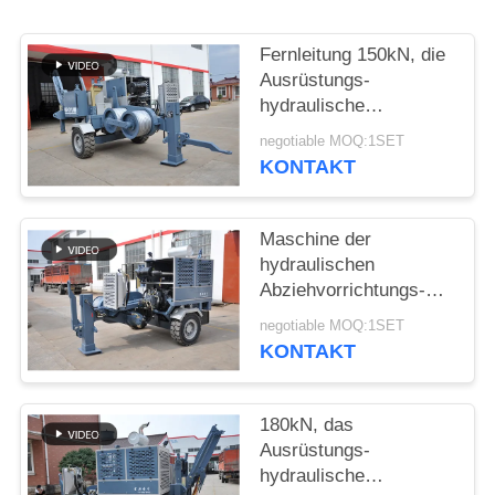
SITEMAP
Fernleitung 150kN, die
PRIVACY
Ausrüstungs-
hydraulische
POLICY
Abziehvorrichtung 1400
negotiable MOQ:1SET
R/Min aufreiht
KONTAKT
Maschine der
hydraulischen
Abziehvorrichtungs-
TY180 mit Cummins
negotiable MOQ:1SET
Engine für
KONTAKT
obenliegende Linie
180kN, das
Ausrüstungs-
hydraulische