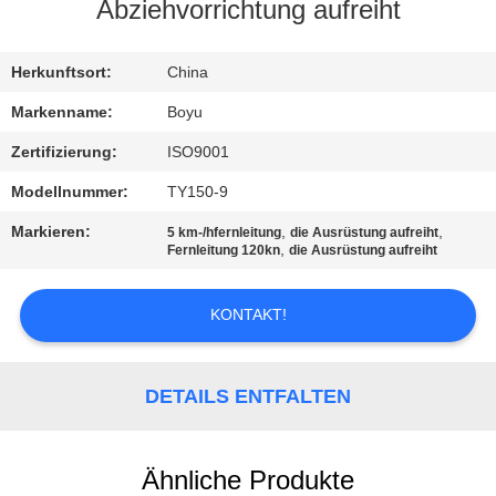
Abziehvorrichtung aufreiht
TRETEN
SIE
Herkunftsort:
China
MIT
Markenname:
Boyu
UNS
Zertifizierung:
ISO9001
IN
Modellnummer:
TY150-9
VERBINDUNG
Markieren:
,
,
5 km-/hfernleitung
die Ausrüstung aufreiht
,
Fernleitung 120kn
die Ausrüstung aufreiht
NACHRICHTEN
KONTAKT!
FORDERN
SIE EIN
DETAILS ENTFALTEN
ZITAT
Ähnliche Produkte