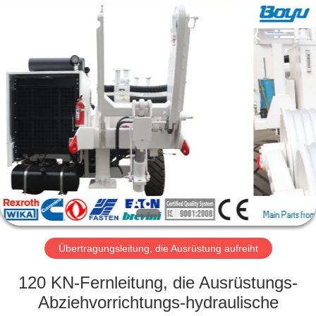
Yixing
Boyu
Electric
Power
Machinery
Co.,LTD.
All
Rights
HAUS
Reserved.
PRODUKTE
ÜBER
UNS
FABRIK-
AUSFLUG
Übertragungsleitung, die Ausrüstung aufreiht
120 KN-Fernleitung, die Ausrüstungs-
QUALITÄTSKONTROLLE
Abziehvorrichtungs-hydraulische