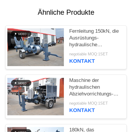
SITEMAP
Ähnliche Produkte
PRIVACY
POLICY
Fernleitung 150kN, die
Ausrüstungs-
hydraulische
Abziehvorrichtung 1400
negotiable MOQ:1SET
R/Min aufreiht
KONTAKT
Maschine der
hydraulischen
Abziehvorrichtungs-
TY180 mit Cummins
negotiable MOQ:1SET
Engine für
KONTAKT
obenliegende Linie
180kN, das