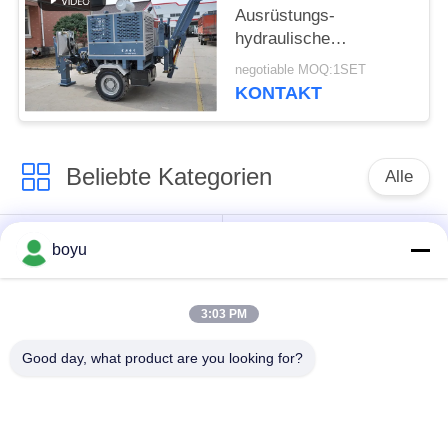
Ausrüstungs-
hydraulische
Abziehvorrichtungs-
negotiable MOQ:1SET
Maschine für
KONTAKT
Fernleitung aufreiht
Beliebte Kategorien
Alle
Übertragungsleitung,
Obenliegende Linie,
boyu
die Ausrüstung
die Ausrüstung
aufreiht
aufreiht
3:03 PM
Spannung, die
Good day, what product are you looking for?
Gegendrehdrahtseil
Ausrüstung aufreiht
Zusammengerollter
Aufreihen von