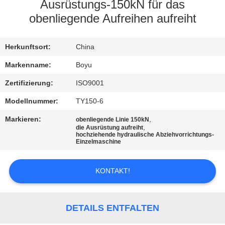
Ausrüstungs-150kN für das
TRETEN
obenliegende Aufreihen aufreiht
SIE
Herkunftsort:
China
MIT
UNS
Markenname:
Boyu
IN
Zertifizierung:
ISO9001
VERBINDUNG
Modellnummer:
TY150-6
Markieren:
,
obenliegende Linie 150kN
,
die Ausrüstung aufreiht
NACHRICHTEN
hochziehende hydraulische Abziehvorrichtungs-
Einzelmaschine
FORDERN
KONTAKT!
SIE EIN
ZITAT
DETAILS ENTFALTEN