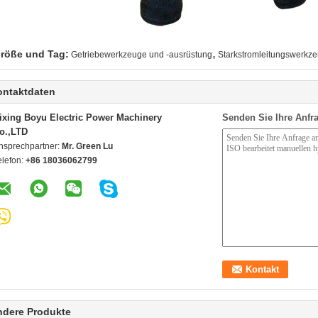
,
röße und Tag:
Getriebewerkzeuge und -ausrüstung
Starkstromleitungswerkz
ontaktdaten
ixing Boyu Electric Power Machinery
Senden Sie Ihre Anfra
o.,LTD
nsprechpartner:
Mr. Green Lu
elefon:
+86 18036062799
ndere Produkte