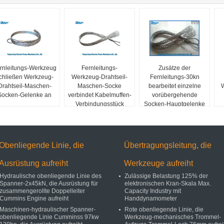
rnleitungs-Werkzeug
Fernleitungs-
Zusätze der
chließen Werkzeug-
Werkzeug-Drahtseil-
Fernleitungs-30kn
Drahtseil-Maschen-
Maschen-Socke
bearbeitet einzelne
W
Socken-Gelenke an
verbindet Kabelmuffen-
vorübergehende
Verbindungsstück
Socken-Hauptgelenke
der Maschen-16KN
Obenliegende Linie, die
Übertragungsleitung, die
Ausrüstung aufreiht
Werkzeuge aufreiht
Hydraulische obenliegende Linie des
Zulässige Belastung 125% der
Spanner-2x45kN, die Ausrüstung für
elektronischen Kran-Skala Max.
zusammengerollte Doppelleiter
Capacity Industry mit
Cummins Engine aufreiht
Handdynamometer
Maschinen-hydraulischer Spanner-
Rote obenliegende Linie, die
obenliegende Linie Cumminss 97kw
Werkzeug-mechanisches Trommel-