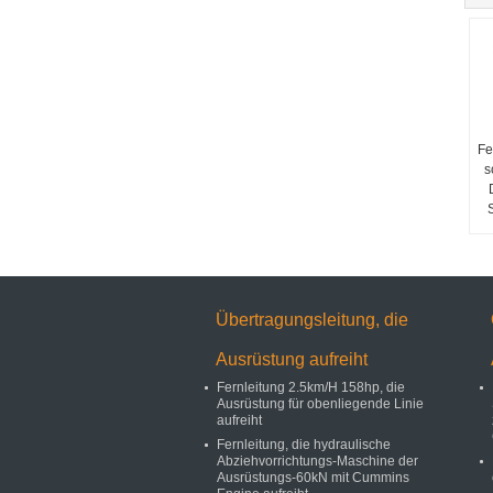
Fe
s
Übertragungsleitung, die
Ausrüstung aufreiht
Fernleitung 2.5km/H 158hp, die
Ausrüstung für obenliegende Linie
aufreiht
Fernleitung, die hydraulische
Abziehvorrichtungs-Maschine der
Ausrüstungs-60kN mit Cummins