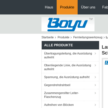
Haus
Produkte
Über uns
Fab
Startseite
Produkte
Fernleitungswerkzeug
L
ALLE PRODUKTE
La
Sc
Übertragungsleitung, die Ausrüstung
aufreiht
Obenliegende Linie, die Ausrüstung
aufreiht
Spannung, die Ausrüstung aufreiht
Gegendrehdrahtseil
Zusammengerollter Leiter-
Flaschenzug
Aufreihen von Blöcken