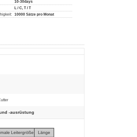
10-30days
L / C, T / T
igkeit:
10000 Sätze pro Monat
utter
und -ausrüstung
male Leitergröße
Länge