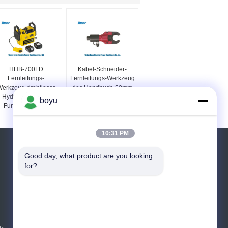
HHB-700LD
Kabel-Schneider-
Fernleitungs-
Fernleitungs-Werkzeug
erkzeug-drahtloser
des Handbuch-50mm
Hydraulikpumpe-
hydraulisches für den
boyu
Funktions-Druck
Schnitt des Drahtes
700bar
10:31 PM
Referenzen
Good day, what product are you looking 
for?
Senden Sie
E-Mail
Sitemap
|
Mobile Seite