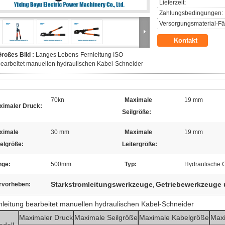
Lieferzeit:
Zahlungsbedingungen:
Versorgungsmaterial-Fäh
Kontakt
roßes Bild :
Langes Lebens-Fernleitung ISO
earbeitet manuellen hydraulischen Kabel-Schneider
70kn
Maximale
19 mm
ximaler Druck:
Seilgröße:
ximale
30 mm
Maximale
19 mm
elgröße:
Leitergröße:
nge:
500mm
Typ:
Hydraulische C
Starkstromleitungswerkzeuge
Getriebewerkzeuge 
rvorheben:
,
nleitung bearbeitet manuellen hydraulischen Kabel-Schneider
Maximaler Druck
Maximale Seilgröße
Maximale Kabelgröße
Maxi