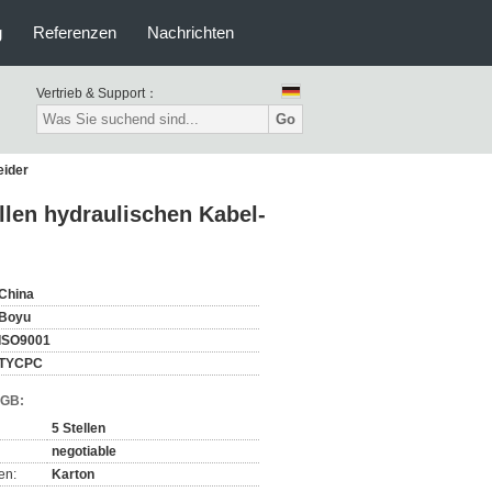
g
Referenzen
Nachrichten
Vertrieb & Support：
Go
eider
len hydraulischen Kabel-
China
Boyu
ISO9001
TYCPC
AGB:
5 Stellen
negotiable
en:
Karton