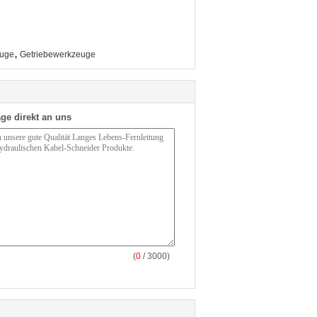
,
euge
Getriebewerkzeuge
ge direkt an uns
(
0
/ 3000)