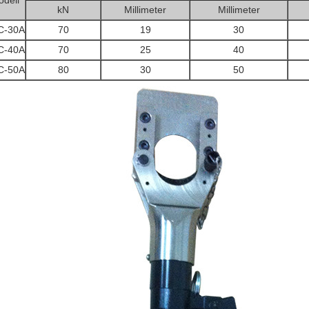
dell
kN
Millimeter
Millimeter
C-30A
70
19
30
C-40A
70
25
40
C-50A
80
30
50