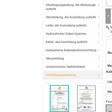
Übertragungsleitung, die Werkzeuge
aufreiht
Stromleitung, die Ausrüstung aufreiht
Leiter, der Ausrüstung aufreiht
G
b
Hydraulischer Kabel-Spanner
Kabel, das Ausrüstung aufreiht
hydraulische Kabelabziehvorrichtung
Ma
Steuerleitung
Ma
Umsponnenes Stahldrahtseil
Kab
Fernleitungswerkzeug
Lä
He
Fer