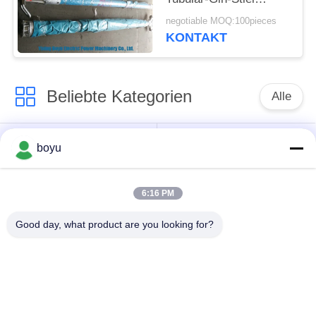
Sicherheitsfaktor 2,5K
negotiable MOQ:100pieces
KONTAKT
Beliebte Kategorien
Alle
Übertragungsleitung,
Obenliegende Linie,
boyu
die Ausrüstung
die Ausrüstung
aufreiht
aufreiht
6:16 PM
Spannung, die
Good day, what product are you looking for?
Gegendrehdrahtseil
Ausrüstung aufreiht
Zusammengerollter
Aufreihen von
Leiter-Flaschenzug
Blöcken