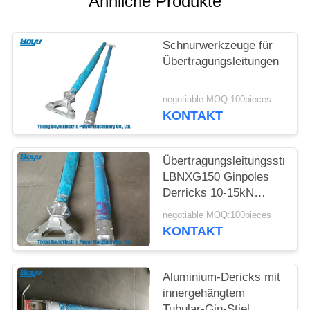
Ähnliche Produkte
SITEMAP
Schnurwerkzeuge für
PRIVACY
Übertragungsleitungen
POLICY
negotiable MOQ:100pieces
KONTAKT
Übertragungsleitungssträn
LBNXG150 Ginpoles
Derricks 10-15kN
Vertikale Belastung
negotiable MOQ:100pieces
KONTAKT
Aluminium-Dericks mit
innergehängtem
Tubular-Gin-Stiel