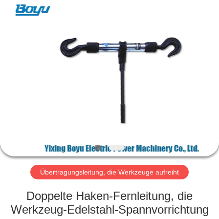
Yixing
Boyu
Electric
Power
Machinery
Co.,LTD.
All
Rights
HAUS
Reserved.
PRODUKTE
ÜBER
UNS
FABRIK-
AUSFLUG
Übertragungsleitung, die Werkzeuge aufreiht
Doppelte Haken-Fernleitung, die
QUALITÄTSKONTROLLE
Werkzeug-Edelstahl-Spannvorrichtung