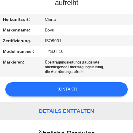
aufreiht
TRETEN
SIE
Herkunftsort:
China
MIT
Markenname:
Boyu
UNS
Zertifizierung:
ISO9001
IN
Modellnummer:
TYSJT-10
VERBINDUNG
Markieren:
,
ÜbertragungsleitungsBaugeräte
,
obenliegende Übertragungsleitung
die Ausrüstung aufreiht
NACHRICHTEN
KONTAKT!
FORDERN
SIE EIN
DETAILS ENTFALTEN
ZITAT