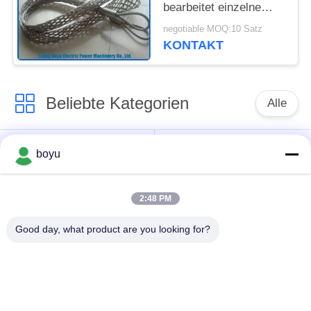
bearbeitet einzelne
vorübergehende
negotiable MOQ:10 Satz
Socken-Hauptgelenke
KONTAKT
der Maschen-16KN
Beliebte Kategorien
Alle
Übertragungsleitung,
Obenliegende Linie,
boyu
die Ausrüstung
die Ausrüstung
aufreiht
aufreiht
2:48 PM
Spannung, die
Good day, what product are you looking for?
Gegendrehdrahtseil
Ausrüstung aufreiht
Zusammengerollter
Aufreihen von
Leiter-Flaschenzug
Blöcken