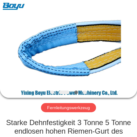
Yixing
Boyu
Electric
Power
Machinery
Co.,LTD.
All
Rights
HAUS
Reserved.
PRODUKTE
ÜBER
UNS
FABRIK-
AUSFLUG
Fernleitungswerkzeug
Starke Dehnfestigkeit 3 Tonne 5 Tonne
QUALITÄTSKONTROLLE
endlosen hohen Riemen-Gurt des