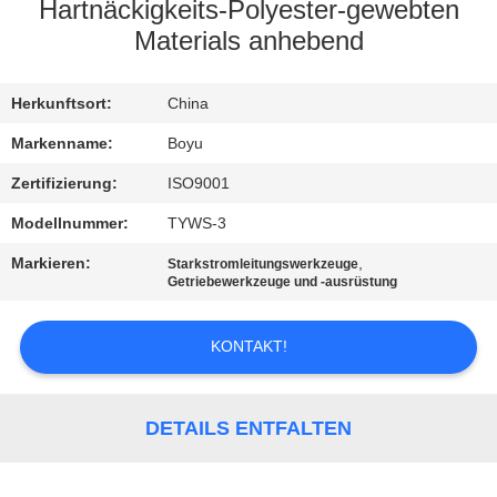
Hartnäckigkeits-Polyester-gewebten
TRETEN
Materials anhebend
SIE
Herkunftsort:
China
MIT
UNS
Markenname:
Boyu
IN
Zertifizierung:
ISO9001
VERBINDUNG
Modellnummer:
TYWS-3
Markieren:
,
Starkstromleitungswerkzeuge
Getriebewerkzeuge und -ausrüstung
NACHRICHTEN
KONTAKT!
FORDERN
SIE EIN
DETAILS ENTFALTEN
ZITAT