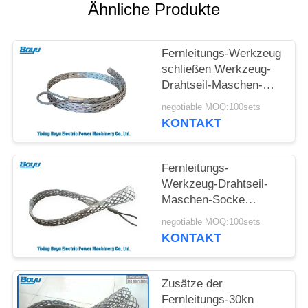
SITEMAP
Ähnliche Produkte
PRIVACY
Fernleitungs-Werkzeug
POLICY
schließen Werkzeug-
Drahtseil-Maschen-
Socken-Gelenke an
negotiable MOQ:100sets
KONTAKT
Fernleitungs-
Werkzeug-Drahtseil-
Maschen-Socke
verbindet Kabelmuffen-
negotiable MOQ:100sets
Verbindungsstück
KONTAKT
Zusätze der
Fernleitungs-30kn